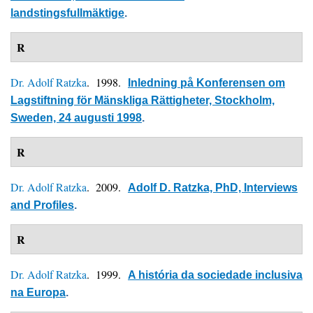
landstingsfullmäktige
.
R
Dr. Adolf Ratzka
. 1998.
Inledning på Konferensen om
Lagstiftning för Mänskliga Rättigheter, Stockholm,
Sweden, 24 augusti 1998
.
R
Dr. Adolf Ratzka
. 2009.
Adolf D. Ratzka, PhD, Interviews
and Profiles
.
R
Dr. Adolf Ratzka
. 1999.
A história da sociedade inclusiva
na Europa
.