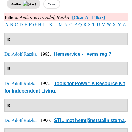
Author
Year
Filters:
Author
is
Dr. Adolf Ratzka
[Clear All Filters]
A
B
C
D
E
F
G
H
I
J
K
L
M
N
O
P
Q
R
S
T
U
V
W
X
Y
Z
R
Dr. Adolf Ratzka
. 1982.
Hemservice - i vems regi?
R
Dr. Adolf Ratzka
. 1992.
Tools for Power: A Resource Kit
for Independent Living
.
R
Dr. Adolf Ratzka
. 1990.
STIL mot hemtjänststalinisterna
.