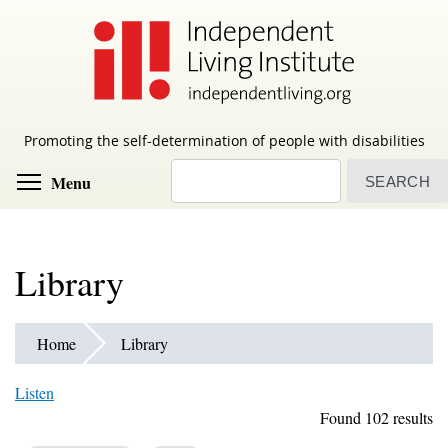
Skip
to
main
content
Promoting the self-determination of people with disabilities
Search
Toggle menu visibility
Menu
Library
Home
Library
Listen
Found 102 results