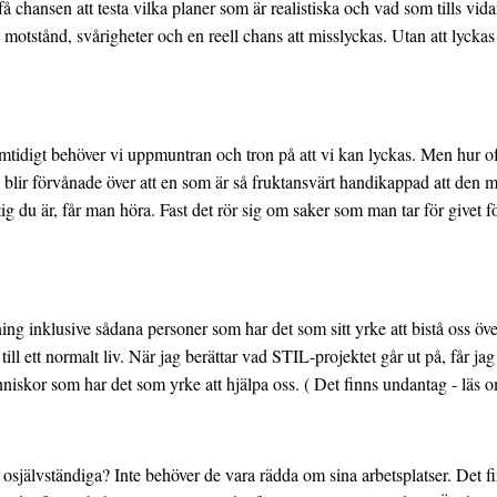
å chansen att testa vilka planer som är realistiska och vad som tills vi
s motstånd, svårigheter och en reell chans att misslyckas. Utan att lyck
mtidigt behöver vi uppmuntran och tron på att vi kan lyckas. Men hur of
lir förvånade över att en som är så fruktansvärt handikappad att den måste
du är, får man höra. Fast det rör sig om saker som man tar för givet fö
ning inklusive sådana personer som har det som sitt yrke att bistå oss ö
till ett normalt liv. När jag berättar vad STIL-projektet går ut på, får jag
änniskor som har det som yrke att hjälpa oss. ( Det finns undantag - läs 
h osjälvständiga? Inte behöver de vara rädda om sina arbetsplatser. Det