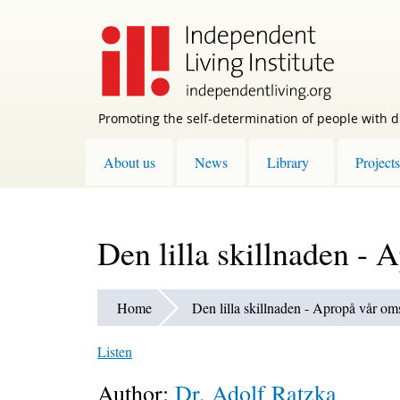
Skip
to
main
content
Promoting the self-determination of people with di
About us
News
Library
Projects
Den lilla skillnaden - 
Home
Den lilla skillnaden - Apropå vår om
Listen
Author:
Dr. Adolf Ratzka