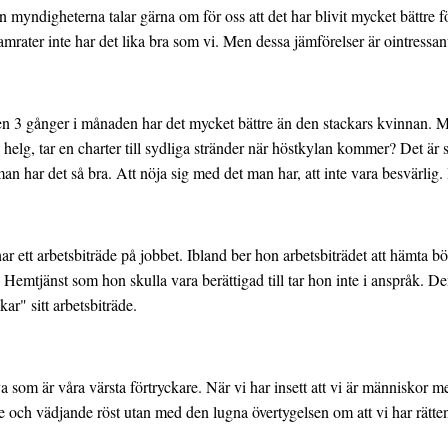
 myndigheterna talar gärna om för oss att det har blivit mycket bättre fö
amrater inte har det lika bra som vi. Men dessa jämförelser är ointressant
n 3 gånger i månaden har det mycket bättre än den stackars kvinnan. Me
 helg, tar en charter till sydliga stränder när höstkylan kommer? Det är s
t man har det så bra. Att nöja sig med det man har, att inte vara besvärlig
 ett arbetsbiträde på jobbet. Ibland ber hon arbetsbiträdet att hämta bö
 Hemtjänst som hon skulla vara berättigad till tar hon inte i anspråk. De
ar" sitt arbetsbiträde.
a som är våra värsta förtryckare. När vi har insett att vi är människor
de och vädjande röst utan med den lugna övertygelsen om att vi har rätten