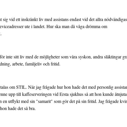
 sig vid ett inskränkt liv med assistans endast vid det allra nödvändig
seviceadresser ute i landet. Hur ska man då våga drömma om
k.
r inte sitt liv med de möjligheter som våra syskon, andra släktingar gra
ning, arbete, familjeliv och fritid.
as om STIL. När jag frågade hur hon hade det med personlig assistans 
ne upp till kaffeserveringen vid Ersta sjukhus så att hon kunde åtnjuta 
en utflykt med sin "samarit" som gör det på sin fritid. Jag frågade kvi
 hon hade det så bra.