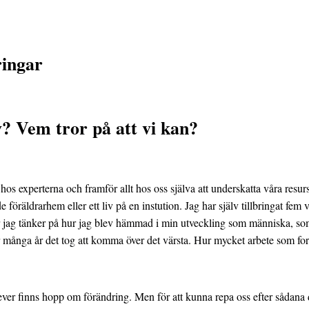
ringar
iv? Vem tror på att vi kan?
 experterna och framför allt hos oss själva att underskatta våra resurse
öräldrarhem eller ett liv på en instution. Jag har själv tillbringat fem vi
är jag tänker på hur jag blev hämmad i min utveckling som människa, som
r många år det tog att komma över det värsta. Hur mycket arbete som fort
ever finns hopp om förändring. Men för att kunna repa oss efter sådana 