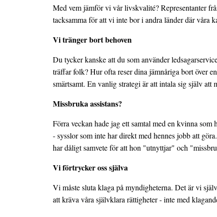
Med vem jämför vi vår livskvalité? Representanter från
tacksamma för att vi inte bor i andra länder där våra k
Vi tränger bort behoven
Du tycker kanske att du som använder ledsagarservice
träffar folk? Hur ofta reser dina jämnåriga bort över en
smärtsamt. En vanlig strategi är att intala sig själv at
Missbruka assistans?
Förra veckan hade jag ett samtal med en kvinna som har
- sysslor som inte har direkt med hennes jobb att göra.
har dåligt samvete för att hon "utnyttjar" och "missbruk
Vi förtrycker oss själva
Vi måste sluta klaga på myndigheterna. Det är vi själv
att kräva våra självklara rättigheter - inte med klagan