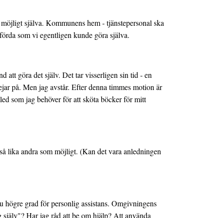
m möjligt själva. Kommunens hem - tjänstepersonal ska
tförda som vi egentligen kunde göra själva.
 att göra det själv. Det tar visserligen sin tid - en
ejar på. Men jag avstår. Efter denna timmes motion är
ed som jag behöver för att sköta böcker för mitt
a så lika andra som möjligt. (Kan det vara anledningen
ännu högre grad för personlig assistans. Omgivningens
ig själv"? Har jag råd att be om hjälp? Att använda