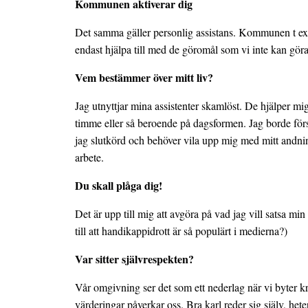
Kommunen aktiverar dig
Det samma gäller personlig assistans. Kommunen t ex k
endast hjälpa till med de göromål som vi inte kan göra
Vem bestämmer över mitt liv?
Jag utnyttjar mina assistenter skamlöst. De hjälper mig t
timme eller så beroende på dagsformen. Jag borde för
jag slutkörd och behöver vila upp mig med mitt andnin
arbete.
Du skall plåga dig!
Det är upp till mig att avgöra på vad jag vill satsa mi
till att handikappidrott är så populärt i medierna?)
Var sitter självrespekten?
Vår omgivning ser det som ett nederlag när vi byter kry
värderingar påverkar oss. Bra karl reder sig själv, het