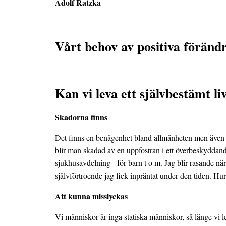
Adolf
Ratzka
Vårt behov av positiva föränd
Kan vi leva ett självbestämt l
Skadorna finns
Det finns en benägenhet bland allmänheten men även hos
blir man skadad av en uppfostran i ett överbeskyddande f
sjukhusavdelning - för barn t o m. Jag blir rasande n
självförtroende jag fick inpräntat under den tiden. Hu
Att kunna misslyckas
Vi människor är inga statiska människor, så länge vi l