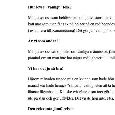
Hur lever "vanligt" folk?
Många av oss som behöver personlig assistans har vant
kall mat som man får t ex på helger på en rad boende
t ex att resa till Kanarieöarna! Det gör ju "vanligt" fol
Är vi som andra?
Många av oss ser sig inte som vanliga människor, jämfö
påmind om att man inte har några möjligheter till utbild
Vi har det ju så bra!
Härom månaden ringde mig en kvinna som hade hört tal
månad sen hade hennes "samarit" vänligheten att ta hen
lämnar lägenheten. Kanske två gånger om året gör hon 
ute på stan och gör utflykter. Det visste hon inte. Nej,
Den relevanta jämförelsen