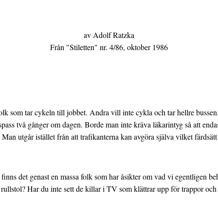
av Adolf Ratzka
Från "Stiletten" nr. 4/86, oktober 1986
olk som tar cykeln till jobbet. Andra vill inte cykla och tar hellre busse
motionspass två gånger om dagen. Borde man inte kräva läkarintyg så att e
n utgår istället från att trafikanterna kan avgöra själva vilket färdsät
finns det genast en massa folk som har åsikter om vad vi egentligen be
k rullstol? Har du inte sett de killar i TV som klättrar upp för trappor o