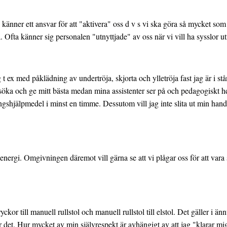
änner ett ansvar för att "aktivera" oss d v s vi ska göra så mycket so
. Ofta känner sig personalen "utnyttjade" av oss när vi vill ha sysslor u
 ex med påklädning av undertröja, skjorta och ylletröja fast jag är i stånd
söka och ge mitt bästa medan mina assistenter ser på och pedagogiskt h
gshjälpmedel i minst en timme. Dessutom vill jag inte slita ut min handl
n energi. Omgivningen däremot vill gärna se att vi plågar oss för att var
ckor till manuell rullstol och manuell rullstol till elstol. Det gäller i 
er det. Hur mycket av min självrespekt är avhängigt av att jag "klarar m