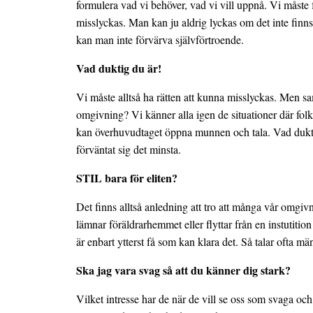
formulera vad vi behöver, vad vi vill uppnå. Vi måste f
misslyckas. Man kan ju aldrig lyckas om det inte finn
kan man inte förvärva självförtroende.
Vad duktig du är!
Vi måste alltså ha rätten att kunna misslyckas. Men sa
omgivning? Vi känner alla igen de situationer där folk b
kan överhuvudtaget öppna munnen och tala. Vad duktig 
förväntat sig det minsta.
STIL bara för eliten?
Det finns alltså anledning att tro att många vår omgiv
lämnar föräldrarhemmet eller flyttar från en instutition 
är enbart ytterst få som kan klara det. Så talar ofta m
Ska jag vara svag så att du känner dig stark?
Vilket intresse har de när de vill se oss som svaga oc