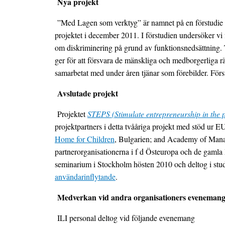
Nya projekt
”Med Lagen som verktyg” är namnet på en förstudie som
projektet i december 2011. I förstudien undersöker vi f
om diskriminering på grund av funktionsnedsättning. T
ger för att försvara de mänskliga och medborgerliga r
samarbetat med under åren tjänar som förebilder. För
Avslutade projekt
Projektet
STEPS (Stimulate entrepreneurship in the pro
projektpartners i detta tvååriga projekt med stöd ur
Home for Children
, Bulgarien; and Academy of Manage
partnerorganisationerna i f d Östeuropa och de gaml
seminarium i Stockholm hösten 2010 och deltog i st
användarinflytande
.
Medverkan vid andra organisationers eveneman
ILI personal deltog vid följande evenemang