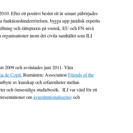
. Efter ett positivt beslut ett år senare påbörjades
ska funktionshinderrörelsen, bygga upp juridisk expertis
tiftning och rättspraxis på svensk, EU och FN-nivå
 organisationer inom det civila samhället som ILI
ti 2009 och avslutades juni 2011. Våra
ma de Copil
, Rumänien; Association
Friends of the
 utbyte av kunskap och erfarenheter mellan
r och ömsesidiga studiebesök. ILI var värd för ett
presentationer om
avinstitutionalisering
och