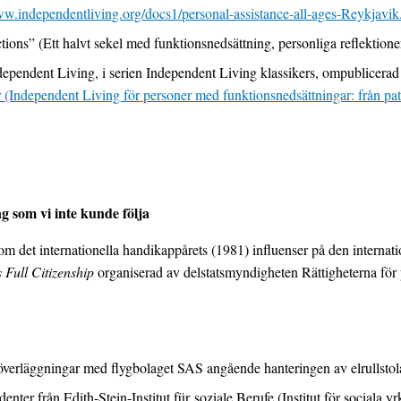
w.independentliving.org/docs1/personal-assistance-all-ages-Reykjavik
ections” (Ett halvt sekel med funktionsnedsättning, personliga reflektion
ependent Living, i serien Independent Living klassikers, ompublicerad
mer (Independent Living för personer med funktionsnedsättningar: från pa
 som vi inte kunde följa
om det internationella handikappårets (1981) influenser på den interna
 Full Citizenship
organiserad av delstatsmyndigheten Rättigheterna för 
verläggningar med flygbolaget SAS angående hanteringen av elrullstola
er från Edith-Stein-Institut für soziale Berufe (Institut för sociala y