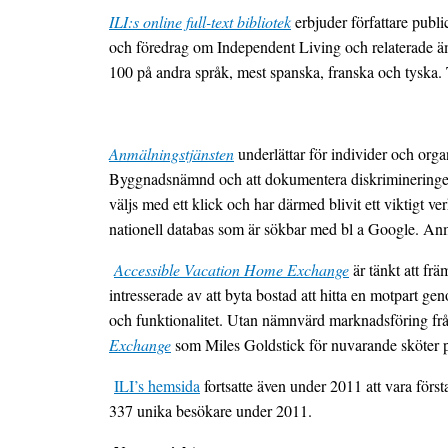
ILI:s online full-text bibliotek
erbjuder författare publi
och föredrag om Independent Living och relaterade äm
100 på andra språk, mest spanska, franska och tyska.
Anmälningstjänsten
underlättar för individer och or
Byggnadsnämnd och att dokumentera diskrimineringens
väljs med ett klick och har därmed blivit ett viktigt 
nationell databas som är sökbar med bl a Google. Anmäl
Accessible Vacation Home Exchange
är tänkt att fr
intresserade av att byta bostad att hitta en motpart g
och funktionalitet. Utan nämnvärd marknadsföring från
Exchange
som Miles Goldstick för nuvarande sköter på
ILI’s hemsida
fortsatte även under 2011 att vara förs
337 unika besökare under 2011.