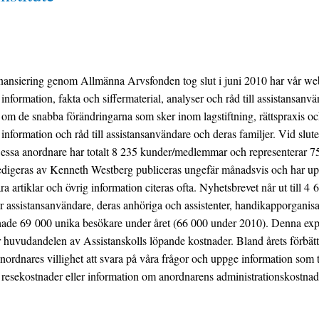
nansiering genom Allmänna Arvsfonden tog slut i juni 2010 har vår webb
information, fakta och siffermaterial, analyser och råd till assistansanvän
om de snabba förändringarna som sker inom lagstiftning, rättspraxis oc
information och råd till assistansanvändare och deras familjer. Vid sl
Dessa anordnare har totalt 8 235 kunder/medlemmar och representerar 7
digeras av Kenneth Westberg publiceras ungefär månadsvis och har u
a artiklar och övrig information citeras ofta. Nyhetsbrevet når ut till 4
ssistansanvändare, deras anhöriga och assistenter, handikapporganisati
ade 69 000 unika besökare under året (66 000 under 2010). Denna ex
er huvudandelen av Assistanskolls löpande kostnader. Bland årets förbätt
nordnares villighet att svara på våra frågor och uppge information som t
resekostnader eller information om anordnarens administrationskostnade