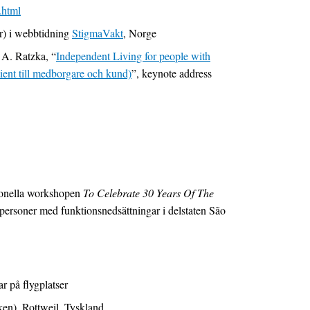
.html
er) i webbtidning
StigmaVakt
, Norge
 A. Ratzka, “
Independent Living for people with
tient till medborgare och kund)
”, keynote address
tionella workshopen
To Celebrate 30 Years Of The
personer med funktionsnedsättningar i delstaten São
r på flygplatser
rken), Rottweil, Tyskland