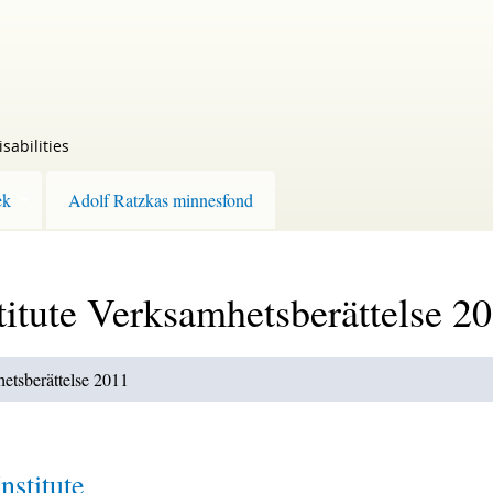
sabilities
ek
Adolf Ratzkas minnesfond
titute Verksamhetsberättelse 2
hetsberättelse 2011
nstitute