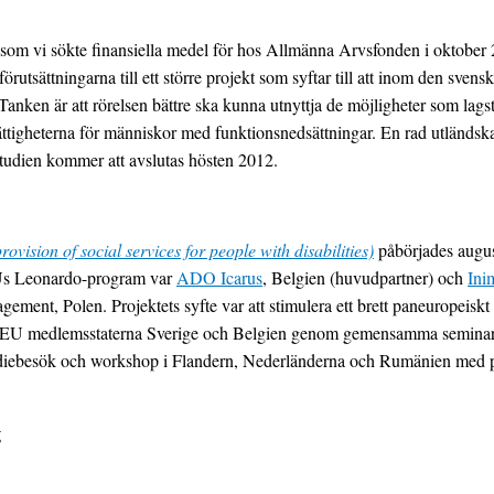
 vi sökte finansiella medel för hos Allmänna Arvsfonden i oktober 2010
örutsättningarna till ett större projekt som syftar till att inom den sven
anken är att rörelsen bättre ska kunna utnyttja de möjligheter som lags
ättigheterna för människor med funktionsnedsättningar. En rad utländska
studien kommer att avslutas hösten 2012.
vision of social services for people with disabilities)
påbörjades augus
 EUs Leonardo-program var
ADO Icarus
, Belgien (huvudpartner) och
Ini
ment, Polen. Projektets syfte var att stimulera ett brett paneuropeiskt
a EU medlemsstaterna Sverige och Belgien genom gemensamma seminarie
udiebesök och workshop i Flandern, Nederländerna och Rumänien med 
g