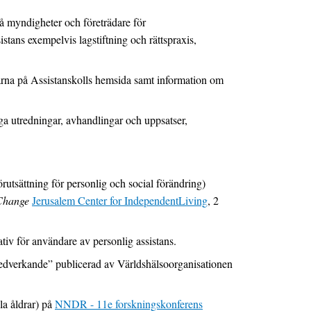
 på myndigheter och företrädare för
stans exempelvis lagstiftning och rättspraxis,
larna på Assistanskolls hemsida samt information om
iga utredningar, avhandlingar och uppsatser,
örutsättning för personlig och social förändring)
 Change
Jerusalem Center for IndependentLiving
, 2
v för användare av personlig assistans.
edverkande” publicerad av Världshälsoorganisationen
la åldrar) på
NNDR - 11e forskningskonferens