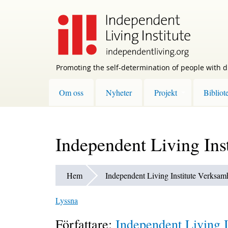
Skip
to
main
content
Promoting the self-determination of people with di
Om oss
Nyheter
Projekt
Bibliot
Independent Living Ins
Hem
Independent Living Institute Verksam
Lyssna
Författare:
Independent Living I