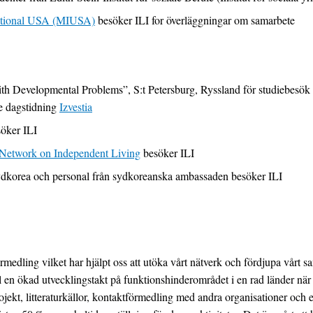
national USA (MIUSA)
besöker ILI for överläggningar om samarbete
with Developmental Problems”, S:t Petersburg, Ryssland för studiebesö
e dagstidning
Izvestia
söker ILI
Network on Independent Living
besöker ILI
 Sydkorea och personal från sydkoreanska ambassaden besöker ILI
medling vilket har hjälpt oss att utöka vårt nätverk och fördjupa vårt s
en ökad utvecklingstakt på funktionshinderområdet i en rad länder när det
jekt, litteraturkällor, kontaktförmedling med andra organisationer och e