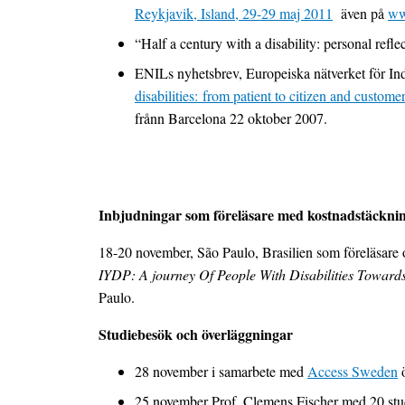
Reykjavik, Island, 29-29 maj 2011
även på
ww
“Half a century with a disability: personal refl
ENILs nyhetsbrev, Europeiska nätverket för Ind
disabilities: from patient to citizen and custo
frånn Barcelona 22 oktober 2007.
Inbjudningar som föreläsare med kostnadstäckning
18-20 november, São Paulo, Brasilien som föreläsare 
IYDP: A journey Of People With Disabilities Towards
Paulo.
Studiebesök och överläggningar
28 november i samarbete med
Access Sweden
ö
25 november Prof. Clemens Fischer med 20 student