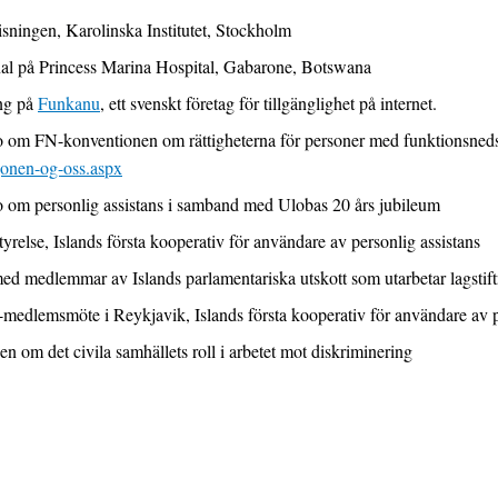
isningen, Karolinska Institutet, Stockholm
onal på Princess Marina Hospital, Gabarone, Botswana
ing på
Funkanu
, ett svenskt företag för tillgänglighet på internet.
o om FN-konventionen om rättigheterna för personer med funktionsneds
jonen-og-oss.aspx
o om personlig assistans i samband med Ulobas 20 års jubileum
tyrelse, Islands första kooperativ för användare av personlig assistans
d medlemmar av Islands parlamentariska utskott som utarbetar lagstif
-medlemsmöte i Reykjavik, Islands första kooperativ för användare av p
om det civila samhällets roll i arbetet mot diskriminering