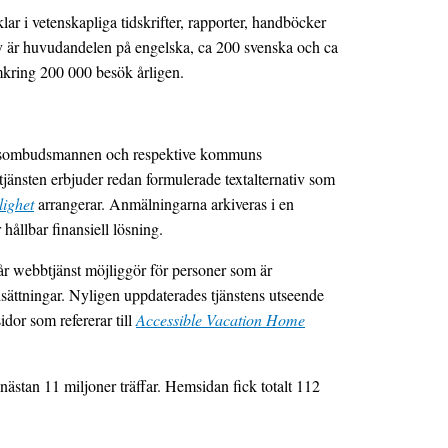
lar i vetenskapliga tidskrifter, rapporter, handböcker
av är huvudandelen på engelska, ca 200 svenska och ca
mkring 200 000 besök årligen.
ringsombudsmannen och respektive kommuns
nsten erbjuder redan formulerade textalternativ som
lighet
arrangerar. Anmälningarna arkiveras i en
hållbar finansiell lösning.
år webbtjänst möjliggör för personer som är
edsättningar. Nyligen uppdaterades tjänstens utseende
dor som refererar till
Accessible Vacation Home
nästan 11 miljoner träffar. Hemsidan fick totalt 112