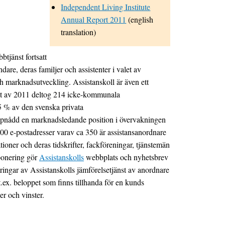
Independent Living Institute
Annual Report 2011
(english
translation)
tjänst fortsatt
dare, deras familjer och assistenter i valet av
h marknadsutveckling. Assistanskoll är även ett
utet av 2011 deltog 214 icke-kommunala
5 % av den svenska privata
ppnådd en marknadsledande position i övervakningen
 600 e-postadresser varav ca 350 är assistansanordnare
oner och deras tidskrifter, fackföreningar, tjänstemän
ponering gör
Assistanskolls
webbplats och nyhetsbrev
ringar av Assistanskolls jämförelsetjänst av anordnare
.ex. beloppet som finns tillhanda för en kunds
r och vinster.