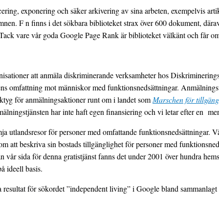
cering, exponering och säker arkivering av sina arbeten, exempelvis artik
nen. F n finns i det sökbara biblioteket strax över 600 dokument, där
 Tack vare vår goda Google Page Rank är biblioteket välkänt och får o
ganisationer att anmäla diskriminerande verksamheter hos Diskrimine
 omfattning mot människor med funktionsnedsättningar. Anmälningstjä
verktyg för anmälningsaktioner runt om i landet som
Marschen för tillgäng
ningstjänsten har inte haft egen finansiering och vi letar efter en mer 
ämja utlandsresor för personer med omfattande funktionsnedsättningar. V
enom att beskriva sin bostads tillgänglighet för personer med funktionsn
 vår sida för denna gratistjänst fanns det under 2001 över hundra hemsi
 ideell basis.
ta resultat för sökordet ”independent living” i Google bland sammanlagt 