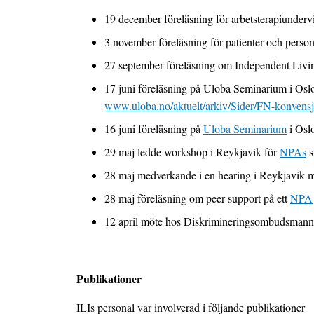
19 december föreläsning för arbetsterapiunderv
3 november föreläsning för patienter och pers
27 september föreläsning om Independent Liv
17 juni föreläsning på Uloba Seminarium i Osl
www.uloba.no/aktuelt/arkiv/Sider/FN-konvens
16 juni föreläsning på
Uloba Seminarium
i Osl
29 maj ledde workshop i Reykjavik för
NPAs
s
28 maj medverkande i en hearing i Reykjavik me
28 maj föreläsning om peer-support på ett
NPA
12 april möte hos Diskrimineringsombudsmannen 
Publikationer
ILIs personal var involverad i följande publikationer