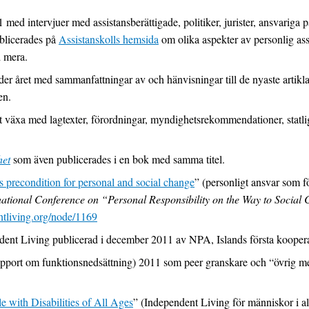
 med intervjuer med assistansberättigade, politiker, jurister, ansvariga
ublicerades på
Assistanskolls hemsida
om olika aspekter av personlig assi
d mera.
er året med sammanfattningar av och hänvisningar till de nyaste artik
en.
att växa med lagtexter, förordningar, myndighetsrekommendationer, statl
het
som även publicerades i en bok med samma titel.
as precondition for personal and social change
” (personligt ansvar som f
national Conference on “Personal Responsibility on the Way to Social
living.org/node/1169
nt Living publicerad i december 2011 av NPA, Islands första kooperati
pport om funktionsnedsättning) 2011 som peer granskare och “övrig m
e with Disabilities of All Ages
” (Independent Living för människor i al