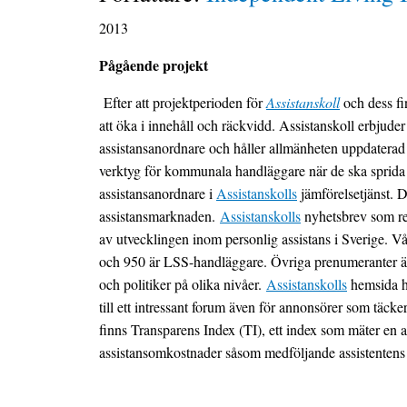
2013
Pågående projekt
Efter att projektperioden för
Assistanskoll
och dess fi
att öka i innehåll och räckvidd. Assistanskoll erbjuder 
assistansanordnare och håller allmänheten uppdaterad 
verktyg för kommunala handläggare när de ska sprida 
assistansanordnare i
Assistanskolls
jämförelsetjänst. 
assistansmarknaden.
Assistanskolls
nyhetsbrev som re
av utvecklingen inom personlig assistans i Sverige. Vår
och 950 är LSS-handläggare. Övriga prenumeranter är a
och politiker på olika nivåer.
Assistanskolls
hemsida h
till ett intressant forum även för annonsörer som täck
finns Transparens Index (TI), ett index som mäter en a
assistansomkostnader såsom medföljande assistentens 