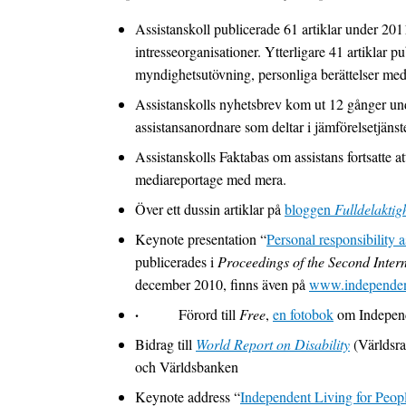
Assistanskoll publicerade 61 artiklar under 2011
intresseorganisationer. Ytterligare 41 artiklar p
myndighetsutövning, personliga berättelser me
Assistanskolls nyhetsbrev kom ut 12 gånger und
assistansanordnare som deltar i jämförelsetjänst
Assistanskolls Faktabas om assistans fortsatte 
mediareportage med mera.
Över ett dussin artiklar på
bloggen
Fulldelaktig
Keynote presentation “
Personal responsibility 
publicerades i
Proceedings of the Second Inter
december 2010, finns även på
www.independent
·
Förord till
Free
,
en fotobok
om Independe
Bidrag till
World Report on Disability
(Världsra
och Världsbanken
Keynote address “
Independent Living for Peopl