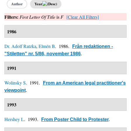
Author
Year
Filters:
First Letter Of Title
is
F
[Clear All Filters]
1986
Dr. Adolf Ratzka
,
Elmén B
. 1986.
Från redaktionen -
"Stiletten" nr. 5/86, november 1986
.
1991
Wolinsky S
. 1991.
From an American legal practitioner's
viewpoint
.
1993
Hershey L
. 1993.
From Poster Child to Protester
.