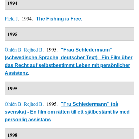
1994
Field J
. 1994.
The Fishing is Free
.
1995
Öhlén B
,
Rejhed B
. 1995.
“Frau Schledermann”
(schwedische Sprache, deutscher Text) - Ein Film über
das Recht auf selbstbestimmt Leben mit persönlicher
Assistenz
.
1995
Öhlén B
,
Rejhed B
. 1995.
”Fru Schledermann” (på
svenska) - En film om rätten till ett själbestämt liv med
personlig assistans
.
1998