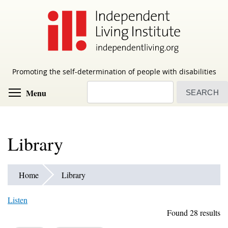
Skip
to
main
content
Promoting the self-determination of people with disabilities
Search
Toggle menu visibility
Menu
Library
Home
Library
Listen
Found 28 results