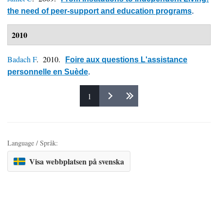
the need of peer-support and education programs
.
2010
Badach F
. 2010.
Foire aux questions L'assistance
personnelle en Suède
.
1
Pages
Language / Språk:
Visa webbplatsen på svenska