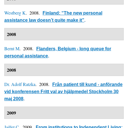
Westberg K
. 2008.
Finland: “The new personal
assistance law doesn’t quite make it”
.
2008
Bernt M
. 2008.
Flanders, Belgium - long queue for
personal assistance
.
2008
Dr. Adolf Ratzka
. 2008.
Från patient till kund - anförande
vid konferensen Fritt val av hjälpmedel Stockholm 30
maj 2008
.
2009
Jaillet C
. 2009.
From institutions to Independent Living: