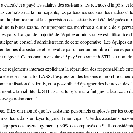
 calculé et a payé les salaires des assistants, les retenues d'impôts, et 
es contrats avec la municipalité, les partenaires sociaux, les médias et 
ion, la planification et la supervision des assistants ont été déléguées au
 réduire la bureaucratie. Pour préparer ses membres à leur rôle de superv
 les pairs. La grande majorité de l'équipe administrative est utilisatrice 
rticiper au conseil d'administration de cette coopérative. Les équipes du
en termes d'assistance et les évalue par un certain nombre d'heures par 
L ont négocié. Ce montant a ensuite été payé en avance à STIL au nom de
de règlements internes explicitant la répartition des responsabilités ent
 a été repris par la loi LASS: l’expression des besoins en nombre d'heures
nne utilisation des fonds, et la possibilité d'épargner des heures et d
e a montré la viabilité de STIL sur le long terme, a fait gagné beaucoup de 
n Norvège notamment.)
te. Elles ont montré que les assistants personnels employés par les coopé
availleurs dans un foyer logement municipal. 75% des assistants personn
les équipes des foyers logements). 90% des employés de STIL considérai
 dans les foyers logements). 80% des assistants de STIL considéraient q