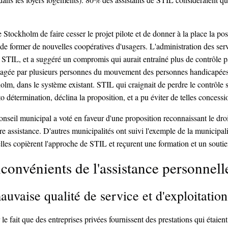
tockholm de faire cesser le projet pilote et de donner à la place la pos
de former de nouvelles coopératives d'usagers. L'administration des serv
 STIL, et a suggéré un compromis qui aurait entraîné plus de contrôle pa
tagée par plusieurs personnes du mouvement des personnes handicapées, a
lm, dans le système existant. STIL qui craignait de perdre le contrôle su
détermination, déclina la proposition, et a pu éviter de telles concessi
onseil municipal a voté en faveur d'une proposition reconnaissant le dro
re assistance. D'autres municipalités ont suivi l'exemple de la municipa
 elles copièrent l'approche de STIL et reçurent une formation et un sout
nconvénients de l'assistance personnell
auvaise qualité de service et d'exploitation
le fait que des entreprises privées fournissent des prestations qui étaie