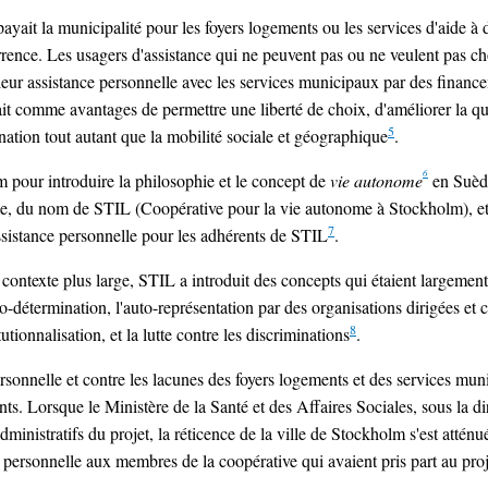
it la municipalité pour les foyers logements ou les services d'aide à do
rrence. Les usagers d'assistance qui ne peuvent pas ou ne veulent pas ch
 leur assistance personnelle avec les services municipaux par des finan
ait comme avantages de permettre une liberté de choix, d'améliorer la qua
5
ination tout autant que la mobilité sociale et géographique
.
6
pour introduire la philosophie et le concept de
vie autonome
en Suède
, du nom de STIL (Coopérative pour la vie autonome à Stockholm), et il 
7
ssistance personnelle pour les adhérents de STIL
.
n contexte plus large, STIL a introduit des concepts qui étaient largeme
to-détermination, l'auto-représentation par des organisations dirigées et
8
utionnalisation, et la lutte contre les discriminations
.
rsonnelle et contre les lacunes des foyers logements et des services m
pants. Lorsque le Ministère de la Santé et des Affaires Sociales, sous la
dministratifs du projet, la réticence de la ville de Stockholm s'est atténu
 personnelle aux membres de la coopérative qui avaient pris part au proj