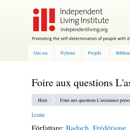
Skip
to
main
content
Promoting the self-determination of people with di
Om oss
Nyheter
Projekt
Bibliot
Foire aux questions L'a
Hem
Foire aux questions L'assistance pers
Lyssna
Författare:
Badach, Frédérique