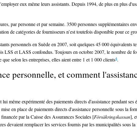
'employer eux même leurs assistants. Depuis 1994, de plus en plus d'usag
ures, par personne et par semaine. 3500 personnes supplémentaires envi
lation de catégories de fournisseurs n’est toutefois disponible pour ce gr
istants personnels en Suède en 2007, soit quelques 45 000 équivalents 
 lois LSS et LASS confondus. Toujours en octobre 2007, le nombre de four
4
 que selon les entreprises, elles aient entre 1 et 1 000 clients
.
tance personnelle, et comment l'assistan
 lui même expérimenté des paiements directs d'assistance pendant ses ét
la mise en place de paiements directs d'assistance personnelle sous la fo
n financée par la Caisse des Assurances Sociales [
Försäkringskassan
], 
es devaient remplacer les services fournis par les municipalités sous l