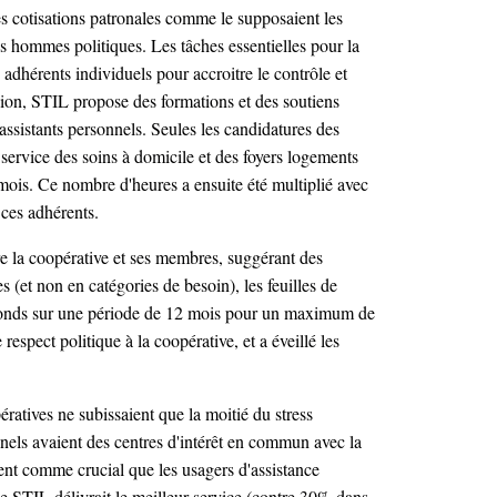
les cotisations patronales comme le supposaient les
les hommes politiques. Les tâches essentielles pour la
x adhérents individuels pour accroitre le contrôle et
ision, STIL propose des formations et des soutiens
d'assistants personnels. Seules les candidatures des
 service des soins à domicile et des foyers logements
mois. Ce nombre d'heures a ensuite été multiplié avec
 ces adhérents.
re la coopérative et ses membres, suggérant des
 (et non en catégories de besoin), les feuilles de
es fonds sur une période de 12 mois pour un maximum de
respect politique à la coopérative, et a éveillé les
ratives ne subissaient que la moitié du stress
els avaient des centres d'intérêt en commun avec la
ent comme crucial que les usagers d'assistance
ue STIL délivrait le meilleur service (contre 30% dans