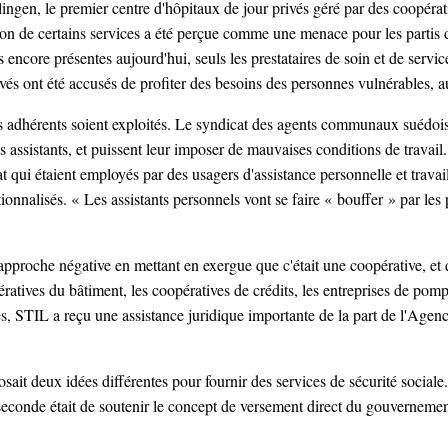
slingen, le premier centre d'hôpitaux de jour privés géré par des coopéra
ion de certains services a été perçue comme une menace pour les partis 
encore présentes aujourd'hui, seuls les prestataires de soin et de service
rivés ont été accusés de profiter des besoins des personnes vulnérables,
rs adhérents soient exploités. Le syndicat des agents communaux suédoi
ssistants, et puissent leur imposer de mauvaises conditions de travail. 
at qui étaient employés par des usagers d'assistance personnelle et trava
ionnalisés. « Les assistants personnels vont se faire « bouffer » par le
e approche négative en mettant en exergue que c'était une coopérative, et
pératives du bâtiment, les coopératives de crédits, les entreprises de po
ités, STIL a reçu une assistance juridique importante de la part de l'A
t deux idées différentes pour fournir des services de sécurité sociale. 
a seconde était de soutenir le concept de versement direct du gouverneme