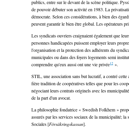
publics, entre sur le devant de la scène politique. Pys
de pouvoir débuter son activité en 1983. La privatisat
démocrate. Selon ces considérations, à bien des égards 
peuvent garantir le bien être global. Les opérateurs p
Les syndicats ouvriers craignaient également que leu
personnes handicapées puissent employer leurs propres a
l'organisation et la protection des adhérents du syndic
municipales ou dans des foyers logements semi institut
12
comprendre qu'eux aussi ont une vie privée
».
STIL, une association sans but lucratif, a contré cett
fière tradition de coopératives telles que pour les coo
négociant leurs contrats originels avec les municipal
de la part d'un avocat.
La philosophie fondatrice « Swedish Folkhem » proposai
assurés par les services sociaux de la municipalité; l
Sociales [
Försäkringskassan
].