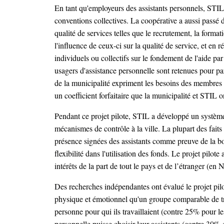
En tant qu'employeurs des assistants personnels, STIL a
conventions collectives. La coopérative a aussi passé d
qualité de services telles que le recrutement, la format
l'influence de ceux-ci sur la qualité de service, et en
individuels ou collectifs sur le fondement de l'aide par
usagers d'assistance personnelle sont retenues pour pa
de la municipalité expriment les besoins des membres 
un coefficient forfaitaire que la municipalité et STI
Pendant ce projet pilote, STIL a développé un système 
mécanismes de contrôle à la ville. La plupart des faits
présence signées des assistants comme preuve de la bo
flexibilité dans l'utilisation des fonds. Le projet pilot
intérêts de la part de tout le pays et de l’étranger (e
Des recherches indépendantes ont évalué le projet pilo
physique et émotionnel qu'un groupe comparable de tr
personne pour qui ils travaillaient (contre 25% pour 
personnelle puisse choisir leur assistants (contre 30%