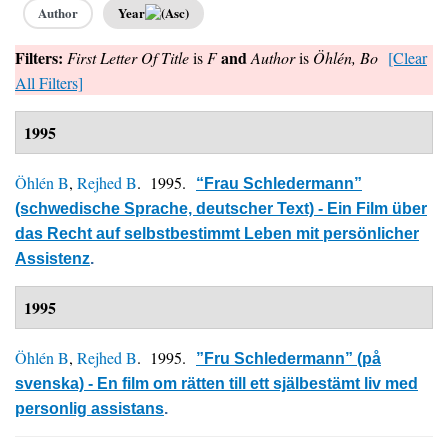
Author
Year
Filters:
and
First Letter Of Title
is
F
Author
is
Öhlén, Bo
[Clear
All Filters]
1995
Öhlén B
,
Rejhed B
. 1995.
“Frau Schledermann”
(schwedische Sprache, deutscher Text) - Ein Film über
das Recht auf selbstbestimmt Leben mit persönlicher
Assistenz
.
1995
Öhlén B
,
Rejhed B
. 1995.
”Fru Schledermann” (på
svenska) - En film om rätten till ett själbestämt liv med
personlig assistans
.