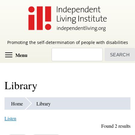
Skip
to
main
content
Promoting the self-determination of people with disabilities
Search
Toggle menu visibility
Menu
Library
Home
Library
Listen
Found 2 results