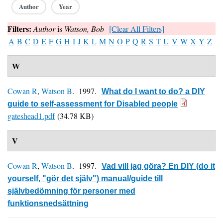
Author
Year
Filters:
Author
is
Watson, Bob
[Clear All Filters]
A
B
C
D
E
F
G
H
I
J
K
L
M
N
O
P
Q
R
S
T
U
V
W
X
Y
Z
W
Cowan R
,
Watson B
. 1997.
What do I want to do? a DIY
guide to self-assessment for Disabled people
gateshead1.pdf
(34.78 KB)
V
Cowan R
,
Watson B
. 1997.
Vad vill jag göra? En DIY (do it
yourself, "gör det själv") manual/guide till
självbedömning för personer med
funktionsnedsättning