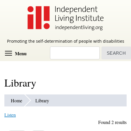
Skip
to
main
content
Promoting the self-determination of people with disabilities
Search
Toggle menu visibility
Menu
Library
Home
Library
Listen
Found 2 results