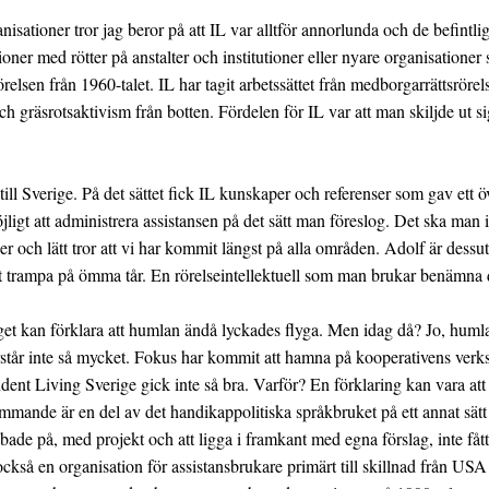
anisationer tror jag beror på att IL var alltför annorlunda och de befint
ner med rötter på anstalter och institutioner eller nyare organisationer 
lsen från 1960-talet. IL har tagit arbetssättet från medborgarrättsrörel
gräsrotsaktivism från botten. Fördelen för IL var att man skiljde ut si
l Sverige. På det sättet fick IL kunskaper och referenser som gav ett 
ligt att administrera assistansen på det sätt man föreslog. Det ska man 
der och lätt tror att vi har kommit längst på alla områden. Adolf är des
att trampa på ömma tår. En rörelseintellektuell som man brukar benämna 
get kan förklara att humlan ändå lyckades flyga. Men idag då? Jo, huml
står inte så mycket. Fokus har kommit att hamna på kooperativens verks
ndent Living Sverige gick inte så bra. Varför? En förklaring kan vara at
ämmande är en del av det handikappolitiska språkbruket på ett annat sät
 jobbade på, med projekt och att ligga i framkant med egna förslag, inte
också en organisation för assistansbrukare primärt till skillnad från USA 