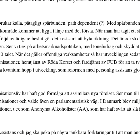
 brukar kalla, påtagligt spårbunden, path dependent (?). Med spårbunden m
tikområde kommer att ligga i linje med det första. När man har tagit ett s
l följd av tidigare beslut gör det kostsamt att byta riktning. Det är också
den. Ser vi t ex på arbetsmarknadspolitiken, med lönebidrag och skyddat
0-talet. När det gäller offentliga verksamheter så har utvecklingen sedan 1
isationer, hemtjänst av Röda Korset och färdtjänst av FUB för att ta tv
t ta kvantum hopp i utveckling, som reformen med personlig assistans gj
isationsliv har haft god förmåga att assimilera nya rörelser. Ser man til
isationer och valde även en parlamentaristisk väg. I Danmark blev milj
ioner, t ex som Anonyma Alkoholister (AA), som har haft svårt att slå ig
ssistans och jag ska peka på några tänkbara förklaringar till att man änd