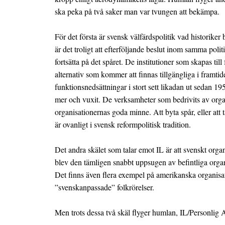
ska peka på två saker man var tvungen att bekämpa.
För det första är svensk välfärdspolitik vad historiker
är det troligt att efterföljande beslut inom samma poli
fortsätta på det spåret. De institutioner som skapas til
alternativ som kommer att finnas tillgängliga i framti
funktionsnedsättningar i stort sett likadan ut sedan 195
mer och vuxit. De verksamheter som bedrivits av organ
organisationernas goda minne. Att byta spår, eller at
är ovanligt i svensk reformpolitisk tradition.
Det andra skälet som talar emot IL är att svenskt organ
blev den tämligen snabbt uppsugen av befintliga organ
Det finns även flera exempel på amerikanska organisat
”svenskanpassade” folkrörelser.
Men trots dessa två skäl flyger humlan, IL/Personlig A