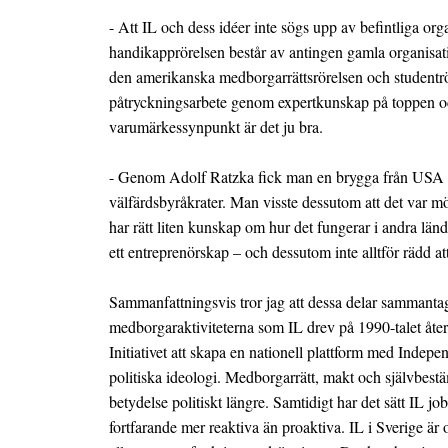
- Att IL och dess idéer inte sögs upp av befintliga org
handikapprörelsen består av antingen gamla organisatio
den amerikanska medborgarrättsrörelsen och studentröre
påtryckningsarbete genom expertkunskap på toppen och 
varumärkessynpunkt är det ju bra.
- Genom Adolf Ratzka fick man en brygga från USA til
välfärdsbyråkrater. Man visste dessutom att det var möj
har rätt liten kunskap om hur det fungerar i andra län
ett entreprenörskap – och dessutom inte alltför rädd 
Sammanfattningsvis tror jag att dessa delar sammanta
medborgaraktiviteterna som IL drev på 1990-talet åter
Initiativet att skapa en nationell plattform med Indepe
politiska ideologi. Medborgarrätt, makt och självbest
betydelse politiskt längre. Samtidigt har det sätt IL
fortfarande mer reaktiva än proaktiva. IL i Sverige är 