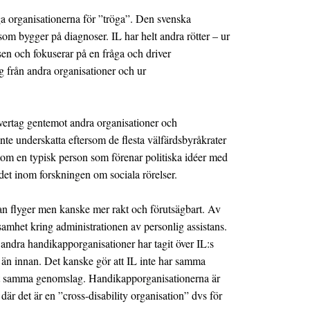
liga organisationerna för ”tröga”. Den svenska
som bygger på diagnoser. IL har helt andra rötter – ur
sen och fokuserar på en fråga och driver
g från andra organisationer och ur
övertag gentemot andra organisationer och
inte underskatta eftersom de flesta välfärdsbyråkrater
sutom en typisk person som förenar politiska idéer med
det inom forskningen om sociala rörelser.
an flyger men kanske mer rakt och förutsägbart. Av
amhet kring administrationen av personlig assistans.
t andra handikapporganisationer har tagit över IL:s
t än innan. Det kanske gör att IL inte har samma
 fått samma genomslag. Handikapporganisationerna är
där det är en ”cross-disability organisation” dvs för