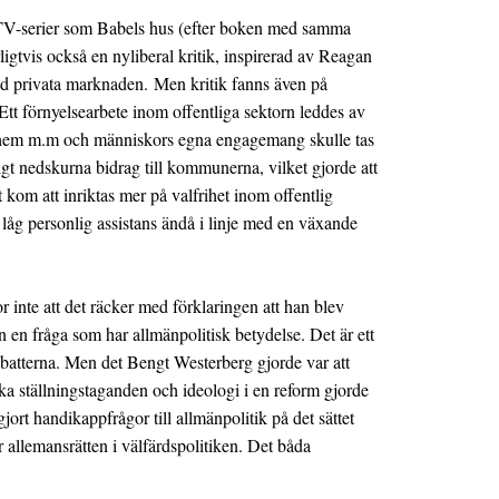
. TV-serier som Babels hus (efter boken med samma
ligtvis också en nyliberal kritik, inspirerad av Reagan
ed privata marknaden. Men kritik fanns även på
 Ett förnyelsearbete inom offentliga sektorn leddes av
daghem m.m och människors egna engagemang skulle tas
tigt nedskurna bidrag till kommunerna, vilket gjorde att
t kom att inriktas mer på valfrihet inom offentlig
 låg personlig assistans ändå i linje med en växande
 inte att det räcker med förklaringen att han blev
n en fråga som har allmänpolitisk betydelse. Det är ett
debatterna. Men det Bengt Westerberg gjorde var att
tiska ställningstaganden och ideologi i en reform gjorde
rt handikappfrågor till allmänpolitik på det sättet
allemansrätten i välfärdspolitiken. Det båda