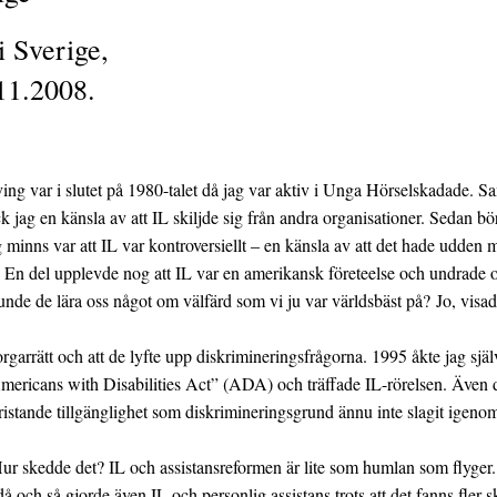
i Sverige,
11.2008.
g var i slutet på 1980-talet då jag var aktiv i Unga Hörselskadade. Samt
 jag en känsla av att IL skiljde sig från andra organisationer. Sedan 
inns var att IL var kontroversiellt – en känsla av att det hade udden m
 så. En del upplevde nog att IL var en amerikansk företeelse och undrade
de de lära oss något om välfärd som vi ju var världsbäst på? Jo, visade
orgarrätt och att de lyfte upp diskrimineringsfrågorna. 1995 åkte jag sj
ericans with Disabilities Act” (ADA) och träffade IL-rörelsen. Även dä
ristande tillgänglighet som diskrimineringsgrund ännu inte slagit igenom
Hur skedde det? IL och assistansreformen är lite som humlan som flyger. 
och så gjorde även IL och personlig assistans trots att det fanns fler s