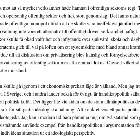
k mot att så mycket verksamhet hade hamnat i offentliga sektorns regi
ch opersonlig offentlig sektor och fick stort genomslag. Det fanns natur
de offentliga monopol utifrån att de skulle vara ineffektiva jämfört m
ltning inte vore ett alternativ till offentligt driven verksamhet häftigt.
kor skulle få ökad valfrihet och inflytande över sjukvård, skola och 
raterna gick till val på löften om ett systemskifte med bland annat kraf
dde till att diskussion om privatisering blev känslig och förnyelsearbete
vatisering av offentlig sektor mer att komma i fokus. Oavsett vilket så
ötte motstånd.
n skulle gå igenom i ett ekonomiskt prekärt läge är välkänd. Men jag tror
I Sverige, och i andra länder också för övrigt, är handikappolitik sälla
t politisk kulör. Det ligger lite vid sidan om de stora allmänpolitiska 
ryck för sitt partis ideologiska hållning. Att konkretisera ett partis poli
eologiskt. Jag kan i modern tid bara påminna mig om två statsråd som gjo
istnämnde använde exempel från handikappolitiken i argumentation för 
individens situation ur ett ideologiskt perspektiv.