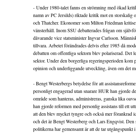
- Under 1980-talet fanns en strömning med ökad kriti
namn av PC Jersilds) riktade kritik mot en storskalig o
och Thatcher. Ekonomer som Milton Friedman kritisera
vänsterhåll. Inom SSU debatterades frågan om självförva
dåvarande vice statsminister Ingvar Carlsson. Männis
tillvara. Arbetet förändrades delvis efter 1985 då mode
debatten om offentliga sektorn blev polariserad. Det le
sektor. Under den borgerliga regeringsperioden kom pri
opinion och underliggande utveckling, även om det m
- Bengt Westerbergs betydelse för att assistansreforme
personligt engagerad utan snarare HUR han gjorde det. 
område som hanteras, administreras, ganska lika oavset
han gjorde reformen med personlig assistans till ett utt
att den blev mycket tyngre och också mer förankrad id
och det är Bengt Westerberg och Lars Engqvist. Den s
politikerna har gemensamt är att de tar utgångspunkt i 