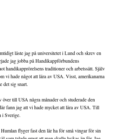
idigt läste jag på universitetet i Lund och skrev en
började jag jobba på Handikappförbundens
ot handikapprörelsens traditioner och arbetssätt. Själv
 om vi hade något att lära av USA. Visst, amerikanarna
 det sig snart.
älv över till USA några månader och studerade den
r fann jag att vi hade mycket att lära av USA. Till
 i Sverige.
Humlan flyger fast den lär ha för små vingar för sin
käl som talade emot att man skulle lyckas än för. Jag