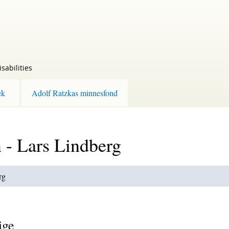
sabilities
ek
Adolf Ratzkas minnesfond
 - Lars Lindberg
rg
ige