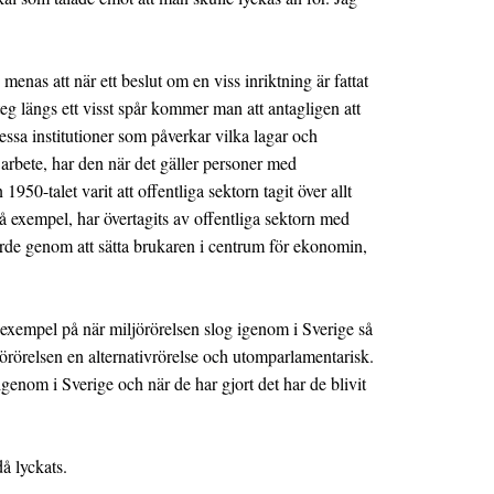
enas att när ett beslut om en viss inriktning är fattat
teg längs ett visst spår kommer man att antagligen att
 dessa institutioner som påverkar vilka lagar och
 arbete, har den när det gäller personer med
950-talet varit att offentliga sektorn tagit över allt
å exempel, har övertagits av offentliga sektorn med
orde genom att sätta brukaren i centrum för ekonomin,
l exempel på när miljörörelsen slog igenom i Sverige så
örörelsen en alternativrörelse och utomparlamentarisk.
enom i Sverige och när de har gjort det har de blivit
å lyckats.