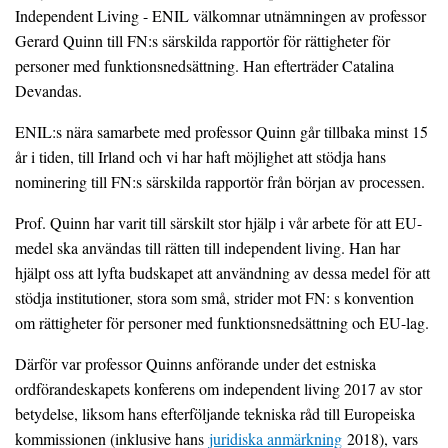
Independent Living - ENIL välkomnar utnämningen av professor
Gerard Quinn till FN:s särskilda rapportör för rättigheter för
personer med funktionsnedsättning. Han efterträder Catalina
Devandas.
ENIL:s nära samarbete med professor Quinn går tillbaka minst 15
år i tiden, till Irland och vi har haft möjlighet att stödja hans
nominering till FN:s särskilda rapportör från början av processen.
Prof. Quinn har varit till särskilt stor hjälp i vår arbete för att EU-
medel ska användas till rätten till independent living. Han har
hjälpt oss att lyfta budskapet att användning av dessa medel för att
stödja institutioner, stora som små, strider mot FN: s konvention
om rättigheter för personer med funktionsnedsättning och EU-lag.
Därför var professor Quinns anförande under det estniska
ordförandeskapets konferens om independent living 2017 av stor
betydelse, liksom hans efterföljande tekniska råd till Europeiska
kommissionen (inklusive hans
juridiska anmärkning
2018), vars