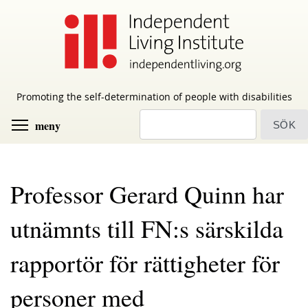
Skip
to
main
content
Promoting the self-determination of people with disabilities
sök
Toggle menu visibility
meny
Professor Gerard Quinn har
utnämnts till FN:s särskilda
rapportör för rättigheter för
personer med