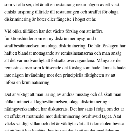
som vi ofta ser, det är att en restaurang nekar någon av ett visst
etniskt ursprung tillträde till restaurangen och straffet för olaga
diskriminering är böter eller fängelse i högst ett år.
Vid olika tillfällen har det väckts förslag om att införa
funktionshinder som en ny diskrimineringsgrund i
straffbestämmelsen om olaga diskriminering. De här förslagen har
haft ett blandat mottagande av remissinstanserna och man ansåg
att det var nödvändigt att fortsätta övervägandena. Många av de
remissinstanser som kritiserade det förslag som hade lämnats hade
inte någon invändning mot den principiella riktigheten av att
införa en kriminalisering.
Det är viktigt att man lär sig av andras misstag och då skall man
hålla i minnet att lagbestämmelsen, olaga diskriminering i
näringsverksamhet, har diskuterats. Det har satts i fråga om det är
ett effektivt motmedel mot diskriminering överhuvud taget. Åtal
väcks väldigt sällan och det är väldigt svårt att i domstolen bevisa
att ett brott har begåtts. Jag tror att det är så att det meddelas en