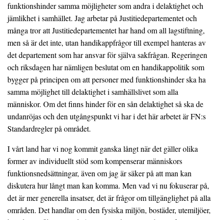
funktionshinder samma möjligheter som andra i delaktighet och
jämlikhet i samhället. Jag arbetar på Justitiedepartementet och
många tror att Justitiedepartementet har hand om all lagstiftning,
men så är det inte, utan handikappfrågor till exempel hanteras av
det departement som har ansvar för själva sakfrågan. Regeringen
och riksdagen har nämligen beslutat om en handikappolitik som
bygger på principen om att personer med funktionshinder ska ha
samma möjlighet till delaktighet i samhällslivet som alla
människor. Om det finns hinder för en sån delaktighet så ska de
undanröjas och den utgångspunkt vi har i det här arbetet är FN:s
Standardregler på området.
I vårt land har vi nog kommit ganska långt när det gäller olika
former av individuellt stöd som kompenserar människors
funktionsnedsättningar, även om jag är säker på att man kan
diskutera hur långt man kan komma. Men vad vi nu fokuserar på,
det är mer generella insatser, det är frågor om tillgänglighet på alla
områden. Det handlar om den fysiska miljön, bostäder, utemiljöer,