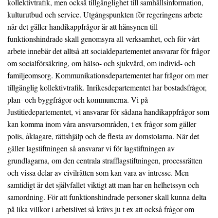
kollektivtrafik, men också tillgänglighet till samhällsinformation,
kulturutbud och service. Utgångspunkten för regeringens arbete
när det gäller handikappfrågor är att hänsynen till
funktionshindrade skall genomsyra all verksamhet, och för vårt
arbete innebär det alltså att socialdepartementet ansvarar för frågor
om socialförsäkring, om hälso- och sjukvård, om individ- och
familjeomsorg. Kommunikationsdepartementet har frågor om mer
tillgänglig kollektivtrafik. Inrikesdepartementet har bostadsfrågor,
plan- och byggfrågor och kommunerna. Vi på
Justitiedepartementet, vi ansvarar för sådana handikappfrågor som
kan komma inom våra ansvarsområden, t ex frågor som gäller
polis, åklagare, rättshjälp och de flesta av domstolarna. När det
gäller lagstiftningen så ansvarar vi för lagstiftningen av
grundlagarna, om den centrala strafflagstiftningen, processrätten
och vissa delar av civilrätten som kan vara av intresse. Men
samtidigt är det självfallet viktigt att man har en helhetssyn och
samordning. För att funktionshindrade personer skall kunna delta
på lika villkor i arbetslivet så krävs ju t ex att också frågor om