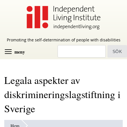
Skip
to
main
content
Promoting the self-determination of people with disabilities
sök
Toggle menu visibility
meny
Legala aspekter av
diskrimineringslagstiftning i
Sverige
Hem