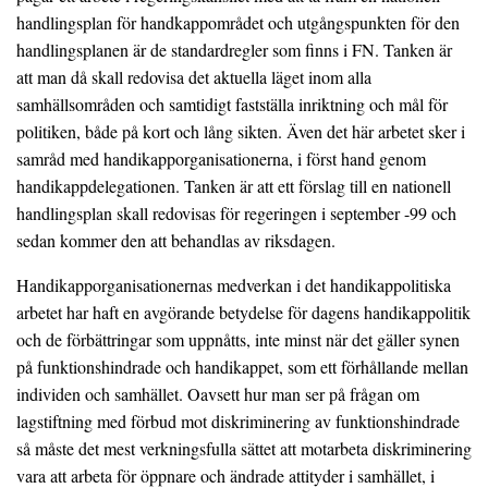
handlingsplan för handkappområdet och utgångspunkten för den
handlingsplanen är de standardregler som finns i FN. Tanken är
att man då skall redovisa det aktuella läget inom alla
samhällsområden och samtidigt fastställa inriktning och mål för
politiken, både på kort och lång sikten. Även det här arbetet sker i
samråd med handikapporganisationerna, i först hand genom
handikappdelegationen. Tanken är att ett förslag till en nationell
handlingsplan skall redovisas för regeringen i september -99 och
sedan kommer den att behandlas av riksdagen.
Handikapporganisationernas medverkan i det handikappolitiska
arbetet har haft en avgörande betydelse för dagens handikappolitik
och de förbättringar som uppnåtts, inte minst när det gäller synen
på funktionshindrade och handikappet, som ett förhållande mellan
individen och samhället. Oavsett hur man ser på frågan om
lagstiftning med förbud mot diskriminering av funktionshindrade
så måste det mest verkningsfulla sättet att motarbeta diskriminering
vara att arbeta för öppnare och ändrade attityder i samhället, i