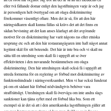
eller två fällande domar enligt den lagstiftningen varje år och jag
är personligen helt övertygad om att olaga diskriminering
förekommer väsentligt oftare. Men det är så, för att den här
näringsidkaren skall kunna fällas så krävs det att det finns en
sådan bevisning att det kan anses klarlagt att det avgörande
motivet för en diskriminering har varit någons ras eller etniska
ursprung etc och att den här restaurangägaren inte haft något annat
legitimt skäl för sitt beteende. Det här är inte bra och vi skall nu
sätta till en utredning som skall få i uppgift att se över
effektiviteten i den nuvarande bestämmelsen om olaga
diskriminering. Den här utredningen skall också få i uppgift att
utreda formerna för en reglering av förbud mot diskriminering av
funktionshindrade i näringsverksamhet. Men vi har också funderat
på om ett sådant här förbud nödvändigtvis behöver vara
straffrättsligt. Utredningen skall få överväga om inte andra slags
sanktioner kan tjäna syftet med ett förbud lika bra. Som ett
exempel så är det så att i den amerikanska lagstiftningen gäller att