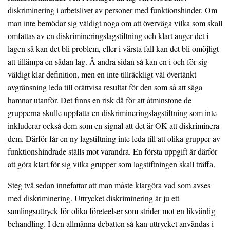
diskriminering i arbetslivet av personer med funktionshinder. Om
man inte bemödar sig väldigt noga om att överväga vilka som skall
omfattas av en diskrimineringslagstiftning och klart anger det i
lagen så kan det bli problem, eller i värsta fall kan det bli omöjligt
att tillämpa en sådan lag. Å andra sidan så kan en i och för sig
väldigt klar definition, men en inte tillräckligt väl övertänkt
avgränsning leda till orättvisa resultat för den som så att säga
hamnar utanför. Det finns en risk då för att åtminstone de
grupperna skulle uppfatta en diskrimineringslagstiftning som inte
inkluderar också dem som en signal att det är OK att diskriminera
dem. Därför får en ny lagstiftning inte leda till att olika grupper av
funktionshindrade ställs mot varandra. En första uppgift är därför
att göra klart för sig vilka grupper som lagstiftningen skall träffa.
Steg två sedan innefattar att man måste klargöra vad som avses
med diskriminering. Uttrycket diskriminering är ju ett
samlingsuttryck för olika företeelser som strider mot en likvärdig
behandling. I den allmänna debatten så kan uttrycket användas i