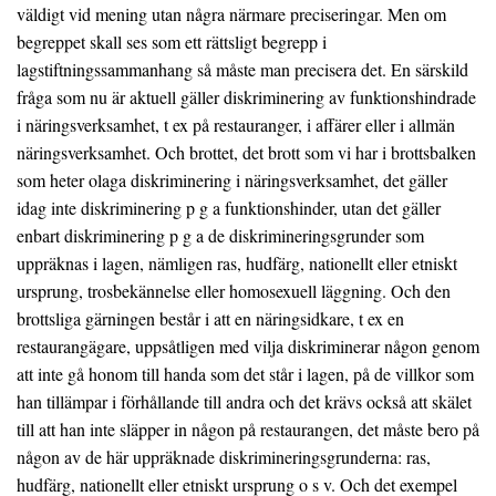
väldigt vid mening utan några närmare preciseringar. Men om
begreppet skall ses som ett rättsligt begrepp i
lagstiftningssammanhang så måste man precisera det. En särskild
fråga som nu är aktuell gäller diskriminering av funktionshindrade
i näringsverksamhet, t ex på restauranger, i affärer eller i allmän
näringsverksamhet. Och brottet, det brott som vi har i brottsbalken
som heter olaga diskriminering i näringsverksamhet, det gäller
idag inte diskriminering p g a funktionshinder, utan det gäller
enbart diskriminering p g a de diskrimineringsgrunder som
uppräknas i lagen, nämligen ras, hudfärg, nationellt eller etniskt
ursprung, trosbekännelse eller homosexuell läggning. Och den
brottsliga gärningen består i att en näringsidkare, t ex en
restaurangägare, uppsåtligen med vilja diskriminerar någon genom
att inte gå honom till handa som det står i lagen, på de villkor som
han tillämpar i förhållande till andra och det krävs också att skälet
till att han inte släpper in någon på restaurangen, det måste bero på
någon av de här uppräknade diskrimineringsgrunderna: ras,
hudfärg, nationellt eller etniskt ursprung o s v. Och det exempel