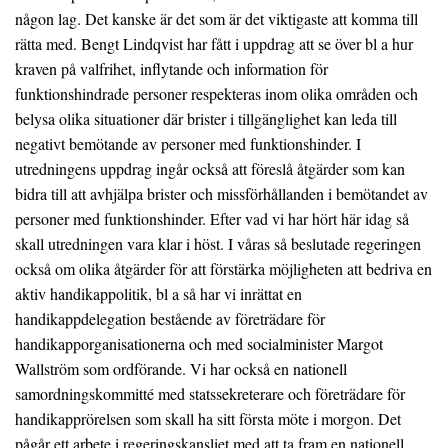
någon lag. Det kanske är det som är det viktigaste att komma till
rätta med. Bengt Lindqvist har fått i uppdrag att se över bl a hur
kraven på valfrihet, inflytande och information för
funktionshindrade personer respekteras inom olika områden och
belysa olika situationer där brister i tillgänglighet kan leda till
negativt bemötande av personer med funktionshinder. I
utredningens uppdrag ingår också att föreslå åtgärder som kan
bidra till att avhjälpa brister och missförhållanden i bemötandet av
personer med funktionshinder. Efter vad vi har hört här idag så
skall utredningen vara klar i höst. I våras så beslutade regeringen
också om olika åtgärder för att förstärka möjligheten att bedriva en
aktiv handikappolitik, bl a så har vi inrättat en
handikappdelegation bestående av företrädare för
handikapporganisationerna och med socialminister Margot
Wallström som ordförande. Vi har också en nationell
samordningskommitté med statssekreterare och företrädare för
handikapprörelsen som skall ha sitt första möte i morgon. Det
pågår ett arbete i regeringskansliet med att ta fram en nationell