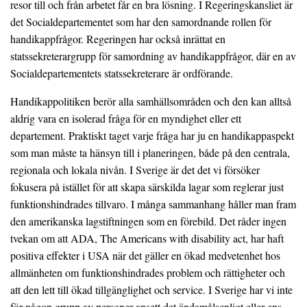
resor till och från arbetet får en bra lösning. I Regeringskansliet är
det Socialdepartementet som har den samordnande rollen för
handikappfrågor. Regeringen har också inrättat en
statssekreterargrupp för samordning av handikappfrågor, där en av
Socialdepartementets statssekreterare är ordförande.
Handikappolitiken berör alla samhällsområden och den kan alltså
aldrig vara en isolerad fråga för en myndighet eller ett
departement. Praktiskt taget varje fråga har ju en handikappaspekt
som man måste ta hänsyn till i planeringen, både på den centrala,
regionala och lokala nivån. I Sverige är det det vi försöker
fokusera på istället för att skapa särskilda lagar som reglerar just
funktionshindrades tillvaro. I många sammanhang håller man fram
den amerikanska lagstiftningen som en förebild. Det råder ingen
tvekan om att ADA, The Americans with disability act, har haft
positiva effekter i USA när det gäller en ökad medvetenhet hos
allmänheten om funktionshindrades problem och rättigheter och
att den lett till ökad tillgänglighet och service. I Sverige har vi inte
för någon grupp av personer ansett det ändamålsenligt eller ens