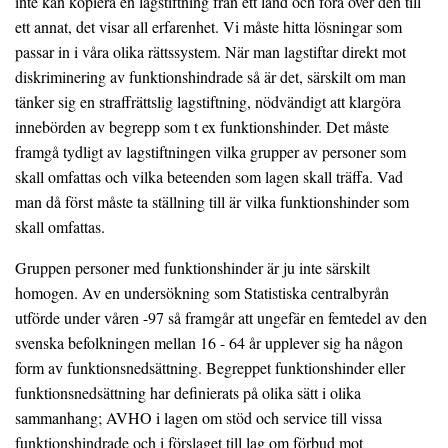
inte kan kopiera en lagstiftning från ett land och föra över den till
ett annat, det visar all erfarenhet. Vi måste hitta lösningar som
passar in i våra olika rättssystem. När man lagstiftar direkt mot
diskriminering av funktionshindrade så är det, särskilt om man
tänker sig en straffrättslig lagstiftning, nödvändigt att klargöra
innebörden av begrepp som t ex funktionshinder. Det måste
framgå tydligt av lagstiftningen vilka grupper av personer som
skall omfattas och vilka beteenden som lagen skall träffa. Vad
man då först måste ta ställning till är vilka funktionshinder som
skall omfattas.
Gruppen personer med funktionshinder är ju inte särskilt
homogen. Av en undersökning som Statistiska centralbyrån
utförde under våren -97 så framgår att ungefär en femtedel av den
svenska befolkningen mellan 16 - 64 år upplever sig ha någon
form av funktionsnedsättning. Begreppet funktionshinder eller
funktionsnedsättning har definierats på olika sätt i olika
sammanhang; AVHO i lagen om stöd och service till vissa
funktionshindrade och i förslaget till lag om förbud mot