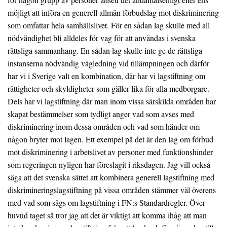
möjligt att införa en generell allmän förbudslag mot diskriminering
som omfattar hela samhällslivet. För en sådan lag skulle med all
nödvändighet bli alldeles för vag för att användas i svenska
rättsliga sammanhang. En sådan lag skulle inte ge de rättsliga
instanserna nödvändig vägledning vid tillämpningen och därför
har vi i Sverige valt en kombination, där har vi lagstiftning om
rättigheter och skyldigheter som gäller lika för alla medborgare.
Dels har vi lagstiftning där man inom vissa särskilda områden har
skapat bestämmelser som tydligt anger vad som avses med
diskriminering inom dessa områden och vad som händer om
någon bryter mot lagen. Ett exempel på det är den lag om förbud
mot diskriminering i arbetslivet av personer med funktionshinder
som regeringen nyligen har föreslagit i riksdagen. Jag vill också
säga att det svenska sättet att kombinera generell lagstiftning med
diskrimineringslagstiftning på vissa områden stämmer väl överens
med vad som sägs om lagstiftning i FN:s Standardregler. Över
huvud taget så tror jag att det är viktigt att komma ihåg att man