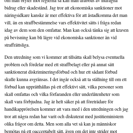
om man bryter mot reglerna så kan man drabbas av indragna
bidrag eller skadestånd. Jag tror att ekonomiska sanktioner mot
näringsidkare kanske är mer effektiva för att åstadkomma det man
vill, än en straffbestämmelse vars effektivitet sätts i fråga redan
idag av dem som den omfattar. Man kan också tänka sig att kraven
på bevisning kan bli lägre vid ekonomiska sanktioner än vid
straffrättsliga.
Den utredning som vi kommer att tillsätta skall belysa eventuella
problem och fördelar med ett straffbelagt eller på annat sätt
sanktionerat diskrimineringsförbud och hur ett sådant förbud
skulle kunna avgränsas. I det ingår också att ta ställning till om ett
förbud kan upprätthållas på ett effektivt sätt, vilka personer som
skall omfattas och vilka förfaranden eller underlåtenheter som
skall vara förbjudna. Jag är helt säker på att företrädare för
handikapprörelsen kommer att vara med i den utredningen och jag
tror att några redan har varit och diskuterat med justitieministern
olika frågor om detta. Men som alla vet så kan ju människor
bemötas på ett oacceptabelt sätt, även om det inte strider mot