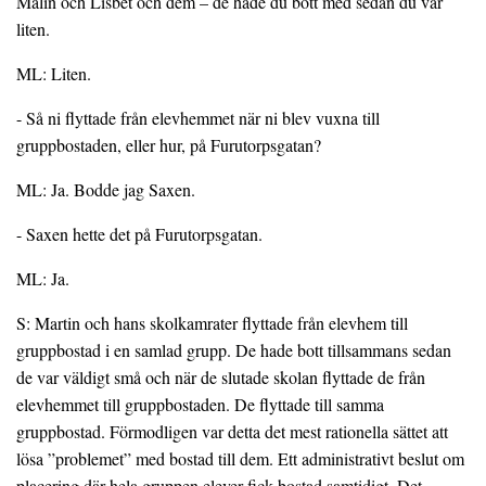
Malin och Lisbet och dem – de hade du bott med sedan du var
liten.
ML: Liten.
- Så ni flyttade från elevhemmet när ni blev vuxna till
gruppbostaden, eller hur, på Furutorpsgatan?
ML: Ja. Bodde jag Saxen.
- Saxen hette det på Furutorpsgatan.
ML: Ja.
S: Martin och hans skolkamrater flyttade från elevhem till
gruppbostad i en samlad grupp. De hade bott tillsammans sedan
de var väldigt små och när de slutade skolan flyttade de från
elevhemmet till gruppbostaden. De flyttade till samma
gruppbostad. Förmodligen var detta det mest rationella sättet att
lösa ”problemet” med bostad till dem. Ett administrativt beslut om
placering där hela gruppen elever fick bostad samtidigt. Det