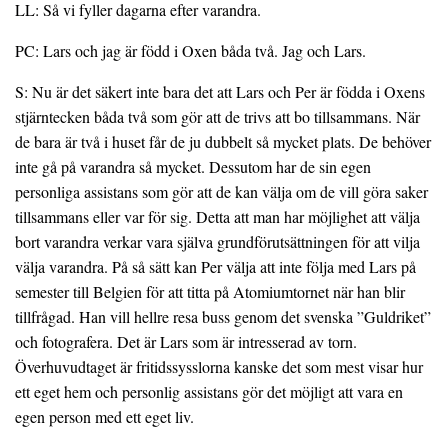
LL: Så vi fyller dagarna efter varandra.
PC: Lars och jag är född i Oxen båda två. Jag och Lars.
S: Nu är det säkert inte bara det att Lars och Per är födda i Oxens
stjärntecken båda två som gör att de trivs att bo tillsammans. När
de bara är två i huset får de ju dubbelt så mycket plats. De behöver
inte gå på varandra så mycket. Dessutom har de sin egen
personliga assistans som gör att de kan välja om de vill göra saker
tillsammans eller var för sig. Detta att man har möjlighet att välja
bort varandra verkar vara själva grundförutsättningen för att vilja
välja varandra. På så sätt kan Per välja att inte följa med Lars på
semester till Belgien för att titta på Atomiumtornet när han blir
tillfrågad. Han vill hellre resa buss genom det svenska ”Guldriket”
och fotografera. Det är Lars som är intresserad av torn.
Överhuvudtaget är fritidssysslorna kanske det som mest visar hur
ett eget hem och personlig assistans gör det möjligt att vara en
egen person med ett eget liv.