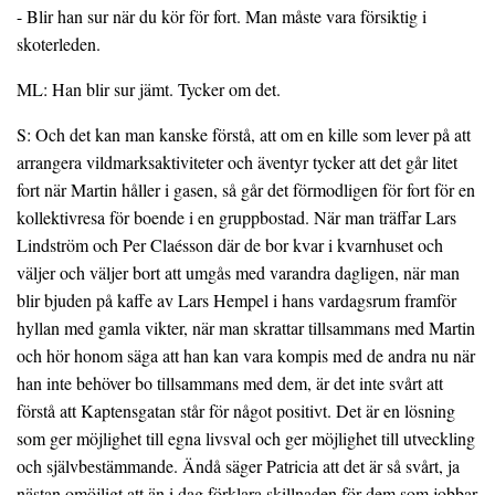
- Blir han sur när du kör för fort. Man måste vara försiktig i
skoterleden.
ML: Han blir sur jämt. Tycker om det.
S: Och det kan man kanske förstå, att om en kille som lever på att
arrangera vildmarksaktiviteter och äventyr tycker att det går litet
fort när Martin håller i gasen, så går det förmodligen för fort för en
kollektivresa för boende i en gruppbostad. När man träffar Lars
Lindström och Per Claésson där de bor kvar i kvarnhuset och
väljer och väljer bort att umgås med varandra dagligen, när man
blir bjuden på kaffe av Lars Hempel i hans vardagsrum framför
hyllan med gamla vikter, när man skrattar tillsammans med Martin
och hör honom säga att han kan vara kompis med de andra nu när
han inte behöver bo tillsammans med dem, är det inte svårt att
förstå att Kaptensgatan står för något positivt. Det är en lösning
som ger möjlighet till egna livsval och ger möjlighet till utveckling
och självbestämmande. Ändå säger Patricia att det är så svårt, ja
nästan omöjligt att än i dag förklara skillnaden för dem som jobbar