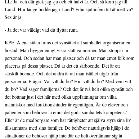
LL: Ja, och där gick jag sju och ett halvt år. Och så kom jag till
Lund. Hur länge bodde jag i Lund? Från sjuttiofem till åttioett va?
Sex år ja.
- Ja det var väldigt vad du flyttat runt.
KPE: Å ena sidan finns det synsättet att samhället organiserar en
bostad. Man bygger enligt vissa statliga normer. Man stoppar in
personal. Och sedan har man platser och då tar man emot folk som
placeras på dessa platser. Då är det ett särboende. Det är ett
särskilt boende. Och det andra är att man istället utgår från
personerna. Frågar: Var vill du bo? Hur vill du bo? Med vem vill
du bo? Vad säger familjerna? Och det är två helt olika synsätt och
det bottnar just i det här med olika uppfattningar om vilka
människor med funktionshinder är egentligen. Är de elever och
patienter som behöver ta emot det goda samhällets kompetens?
Eller är de medborgare som har rättigheter att själva styra sina liv
tillsammans med sina familjer. De behöver naturligtvis hjälp i de
situationer de behöver hjälp inte där de helt överlämnar sig åt