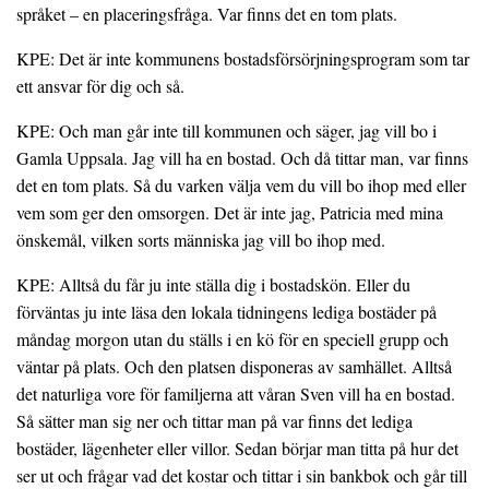
språket – en placeringsfråga. Var finns det en tom plats.
KPE: Det är inte kommunens bostadsförsörjningsprogram som tar
ett ansvar för dig och så.
KPE: Och man går inte till kommunen och säger, jag vill bo i
Gamla Uppsala. Jag vill ha en bostad. Och då tittar man, var finns
det en tom plats. Så du varken välja vem du vill bo ihop med eller
vem som ger den omsorgen. Det är inte jag, Patricia med mina
önskemål, vilken sorts människa jag vill bo ihop med.
KPE: Alltså du får ju inte ställa dig i bostadskön. Eller du
förväntas ju inte läsa den lokala tidningens lediga bostäder på
måndag morgon utan du ställs i en kö för en speciell grupp och
väntar på plats. Och den platsen disponeras av samhället. Alltså
det naturliga vore för familjerna att våran Sven vill ha en bostad.
Så sätter man sig ner och tittar man på var finns det lediga
bostäder, lägenheter eller villor. Sedan börjar man titta på hur det
ser ut och frågar vad det kostar och tittar i sin bankbok och går till