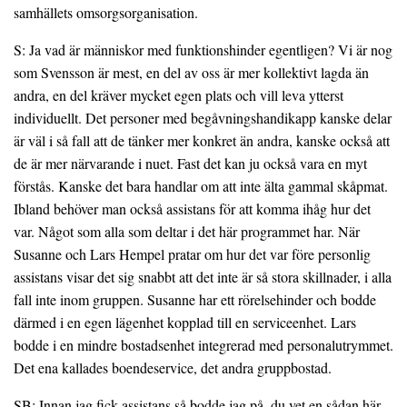
samhällets omsorgsorganisation.
S: Ja vad är människor med funktionshinder egentligen? Vi är nog
som Svensson är mest, en del av oss är mer kollektivt lagda än
andra, en del kräver mycket egen plats och vill leva ytterst
individuellt. Det personer med begåvningshandikapp kanske delar
är väl i så fall att de tänker mer konkret än andra, kanske också att
de är mer närvarande i nuet. Fast det kan ju också vara en myt
förstås. Kanske det bara handlar om att inte älta gammal skåpmat.
Ibland behöver man också assistans för att komma ihåg hur det
var. Något som alla som deltar i det här programmet har. När
Susanne och Lars Hempel pratar om hur det var före personlig
assistans visar det sig snabbt att det inte är så stora skillnader, i alla
fall inte inom gruppen. Susanne har ett rörelsehinder och bodde
därmed i en egen lägenhet kopplad till en serviceenhet. Lars
bodde i en mindre bostadsenhet integrerad med personalutrymmet.
Det ena kallades boendeservice, det andra gruppbostad.
SB: Innan jag fick assistans så bodde jag på, du vet en sådan här