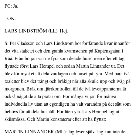
PC: Ja.
- OK.
LARS LINDSTRÖM (LL): Hej.
S: Per Claésson och Lars Lindström bor fortfarande kvar innanför
det vita staketet och den gamla kvarnstenen på Kaptensgatan i
Råå. Från början var de fyra som delade huset men efter ett tag
flyttade först Lars Hempel och sedan Martin Linnander ut. Det
blev för mycket att dela vardagen och huset på fyra. Med bara två
toaletter blev det trångt och bråkigt när alla skulle upp och iväg på
morgonen. Bråk om fjärrkontrollen till de två teveapparaterna är
också något de alla pratar om. För många viljor, för många
individuella liv utan att egentligen ha valt varandra på det sätt som
behövs för att dela hushåll. För liten yta. Lars Hempel tog ut
skilsmässa. Och Martin konstaterar efter att ha flyttat:
MARTIN LINNANDER (ML): Jag lever själv. Jag kan inte det.