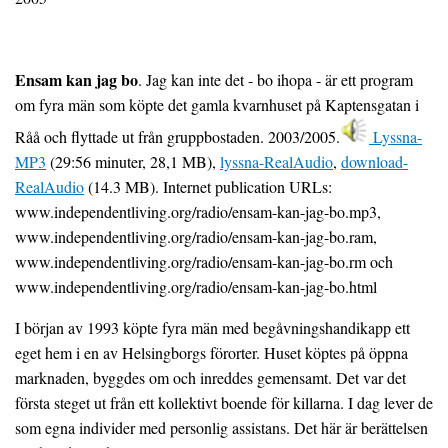
Ensam kan jag bo
. Jag kan inte det - bo ihopa - är ett program
om fyra män som köpte det gamla kvarnhuset på Kaptensgatan i
Råå och flyttade ut från gruppbostaden. 2003/2005.
Lyssna-
MP3
(29:56 minuter, 28,1 MB),
lyssna-RealAudio
,
download-
RealAudio
(14.3 MB). Internet publication URLs:
www.independentliving.org/radio/ensam-kan-jag-bo.mp3,
www.independentliving.org/radio/ensam-kan-jag-bo.ram,
www.independentliving.org/radio/ensam-kan-jag-bo.rm och
www.independentliving.org/radio/ensam-kan-jag-bo.html
I början av 1993 köpte fyra män med begåvningshandikapp ett
eget hem i en av Helsingborgs förorter. Huset köptes på öppna
marknaden, byggdes om och inreddes gemensamt. Det var det
första steget ut från ett kollektivt boende för killarna. I dag lever de
som egna individer med personlig assistans. Det här är berättelsen