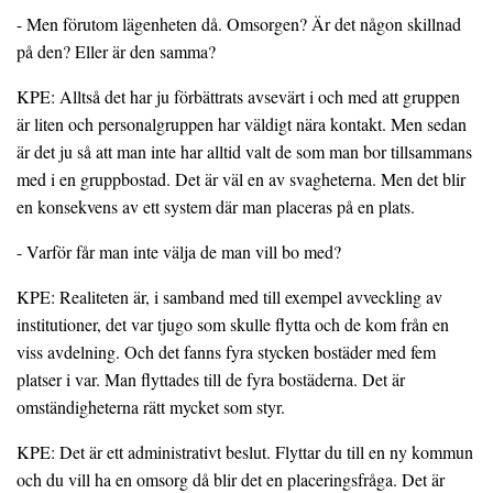
- Men förutom lägenheten då. Omsorgen? Är det någon skillnad
på den? Eller är den samma?
KPE: Alltså det har ju förbättrats avsevärt i och med att gruppen
är liten och personalgruppen har väldigt nära kontakt. Men sedan
är det ju så att man inte har alltid valt de som man bor tillsammans
med i en gruppbostad. Det är väl en av svagheterna. Men det blir
en konsekvens av ett system där man placeras på en plats.
- Varför får man inte välja de man vill bo med?
KPE: Realiteten är, i samband med till exempel avveckling av
institutioner, det var tjugo som skulle flytta och de kom från en
viss avdelning. Och det fanns fyra stycken bostäder med fem
platser i var. Man flyttades till de fyra bostäderna. Det är
omständigheterna rätt mycket som styr.
KPE: Det är ett administrativt beslut. Flyttar du till en ny kommun
och du vill ha en omsorg då blir det en placeringsfråga. Det är