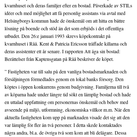
kvarnhuset och deras familjer efter en bostad. Påverkade av STILs
idéer och med möjlighet att få personlig assistans via avtal med
Helsingborgs kommun hade de önskemål om att hitta en bättre
lösning på boende och stöd än det som erbjöds i det offentliga
utbudet. Den 26:e januari 1993 skrevs köpekontrakt på
kvarnhuset i Råå. Kent & Patricia Ericsson träffade killarna och
deras assistenter ett år senare. I rapporten Att äga sin bostad:
Berättelser från Kaptensgatan på Råå beskriver de köpet.
” Fastigheten var till salu på den vanliga bostadsmarknaden och
försäljningen förmedlades genom en lokal banks försorg. Den
köptes i öppen konkurrens genom budgivning. Familjerna till två
av köparna hade under längre tid sökt en lämplig bostad och hade
en uttalad uppfattning om personernas önskemål och behov med
avseende på miljö, utformning, ekonomiska villkor m.m. När den
aktuella fastigheten kom upp på marknaden visade det sig att den
var lämplig för fler än två personer. I detta skede kontaktades
några andra, bl.a. de övriga två som kom att bli delägare. Dessa