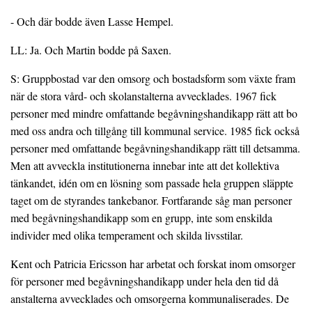
- Och där bodde även Lasse Hempel.
LL: Ja. Och Martin bodde på Saxen.
S: Gruppbostad var den omsorg och bostadsform som växte fram
när de stora vård- och skolanstalterna avvecklades. 1967 fick
personer med mindre omfattande begåvningshandikapp rätt att bo
med oss andra och tillgång till kommunal service. 1985 fick också
personer med omfattande begåvningshandikapp rätt till detsamma.
Men att avveckla institutionerna innebar inte att det kollektiva
tänkandet, idén om en lösning som passade hela gruppen släppte
taget om de styrandes tankebanor. Fortfarande såg man personer
med begåvningshandikapp som en grupp, inte som enskilda
individer med olika temperament och skilda livsstilar.
Kent och Patricia Ericsson har arbetat och forskat inom omsorger
för personer med begåvningshandikapp under hela den tid då
anstalterna avvecklades och omsorgerna kommunaliserades. De