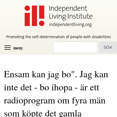
Skip
to
main
content
Promoting the self-determination of people with disabilities
sök
Toggle menu visibility
meny
Ensam kan jag bo". Jag kan
inte det - bo ihopa - är ett
radioprogram om fyra män
som köpte det gamla