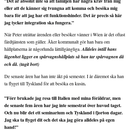
”Det är absolut inte så att familjen har några krav från mig
eller att de känner sig tvungna att komma och besöka mig
bara för att jag har ett funktionshinder. Det är precis så här
jag tycker integration ska fungera.”
När Peter uträttar ärenden eller besöker vänner i Wien är det oftast
färdtjänsten som gäller. Åker kommunalt gör han bara om
hållplatserna är någorlunda lättillgängliga.
Alldeles intill hans
lägenhet ligger en spårvagnshållplats så han tar spårvagnen då
och då. (tagit bort)
De senaste åren har han inte åkt på semester. I år däremot ska han
.
ta flyget till Tyskland för att besöka en kusin
”Förr brukade jag resa till Italien med mina föräldrar, men
de senaste fem åren har jag inte semestrat över huvud taget.
Och nu blir det ett seminarium och Tyskland i fjorton dagar.
Jag ska ta flyget dit och det ska jag göra alldeles på egen
hand!”