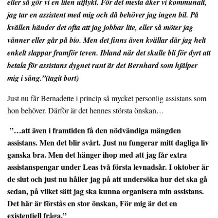
eller så gör vi en liten utflykt. För det mesta åker vi kommunalt,
jag tar en assistent med mig och då behöver jag ingen bil. På
kvällen händer det ofta att jag jobbar lite, eller så möter jag
vänner eller går på bio. Men det finns även kvällar där jag helt
enkelt slappar framför teven. Ibland när det skulle bli för dyrt att
betala för assistans dygnet runt är det Bernhard som hjälper
mig i säng.”(tagit bort)
Just nu får Bernadette i princip så mycket personlig assistans som
hon behöver. Därför är det hennes största önskan…
”…att även i framtiden få den nödvändiga mängden
assistans. Men det blir svårt. Just nu fungerar mitt dagliga liv
ganska bra. Men det hänger ihop med att jag får extra
assistanspengar under Leas två första levnadsår. I oktober är
de slut och just nu håller jag på att undersöka hur det ska gå
sedan, på vilket sätt jag ska kunna organisera min assistans.
Det här är förstås en stor önskan, För mig är det en
existentiell fråga.”