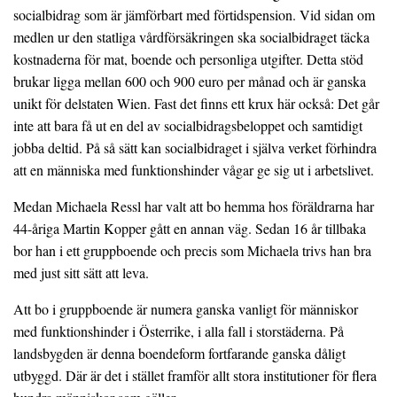
socialbidrag som är jämförbart med förtidspension. Vid sidan om
medlen ur den statliga vårdförsäkringen ska socialbidraget täcka
kostnaderna för mat, boende och personliga utgifter. Detta stöd
brukar ligga mellan 600 och 900 euro per månad och är ganska
unikt för delstaten Wien. Fast det finns ett krux här också: Det går
inte att bara få ut en del av socialbidragsbeloppet och samtidigt
jobba deltid. På så sätt kan socialbidraget i själva verket förhindra
att en människa med funktionshinder vågar ge sig ut i arbetslivet.
Medan Michaela Ressl har valt att bo hemma hos föräldrarna har
44-åriga Martin Kopper gått en annan väg. Sedan 16 år tillbaka
bor han i ett gruppboende och precis som Michaela trivs han bra
med just sitt sätt att leva.
Att bo i gruppboende är numera ganska vanligt för människor
med funktionshinder i Österrike, i alla fall i storstäderna. På
landsbygden är denna boendeform fortfarande ganska dåligt
utbyggd. Där är det i stället framför allt stora institutioner för flera