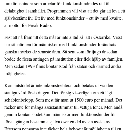
funktionshinder som arbetar för funktionshindrades rätt till
delaktighet i samhället. Programmen vill visa att det går att leva ett
självbestämt liv. Ett liv med funktionshinder – ett liv med kvalité,
är mottot för Freak Radio.
Fast att nå fram till detta mål är inte alltid så lätt i Österrike. Visst
har situationen för människor med funktionshinder förändrats
ganska mycket de senaste åren. Så sent som för tjugo år sedan
bodde de flesta antingen på institution eller fick hjälp av familjen.
Men sedan 1993 finns kontantstöd från staten och därmed andra
möjligheter.
Kontantstödet är inte inkomstrelaterat och betalas ut via den
statliga vårdförsäkringen. Det rör sig visserligen om ett lågt
schablonbelopp. Som mest får man ut 1500 euro per månad. Det
räcker inte för många assistanstimmar till vettiga löner. Men ändå:
genom kontantstödet kan människor med funktionshinder för
första gången bestämma själva över en del av sin assistans.
Eftersom pengarna inte täcker hela behovet är möjligheten till ett