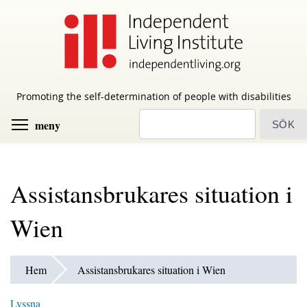
Skip
to
main
content
Promoting the self-determination of people with disabilities
sök
Toggle menu visibility
meny
Assistansbrukares situation i
Wien
Hem
Assistansbrukares situation i Wien
Lyssna