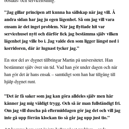
bostads- och servicelösning.
”Jag gillar principen att kunna ha sällskap när jag vill. Å
andra sidan har jag ju egen lägenhet. Så om jag vill vara
ensam är det inget problem. När jag flyttade hit var
servicehuset nytt och därför fick jag bestämma själv vilken
lägenhet jag ville bo i. Jag valde den som ligger längst ned i
korridoren, där är lugnast tycker jag.”
En stor del av dygnet tillbringar Martin på universitetet. Han
bestämmer själv över sin tid. Vad han gör under dagen och när
han gör det är hans ensak – samtidigt som han har tillgång till
hjälp dygnet runt.
”Det är få saker som jag kan göra alldeles själv men här
känner jag mig väldigt trygg. Och så är man fullständigt fri.
Om jag vill duscha på eftermiddagen gör jag det och vill jag
inte gå upp förrän klockan tio så går jag upp just tio.”