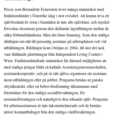
Precis som Bernadette Feuerstein lever många människor med
funktionshinder i Österrike idag i stor ovisshet. Att kunna leva ett
självbestämt liv även i framtiden är inte alls självklart, och mycket
försvåras dessutom genom den skiftande lagstiftningen mellan de
olika förbundsländerna. Men det finns framsteg. Som den statliga
riktlinjen om rätt till personlig assistans på arbetsplatsen och vid
utbildningen. Riktlinjen kom i början av 2004, till stor del tack
vare ihållande påstötningar från Independent Living Centret i
Wien. Funktionshindrade människor får därmed möjligheten att
med statliga pengar bilda så kallade Assistenzgenossenschaften,
assistanskooperativ, och på så sätt själva organisera sin assistans
inom utbildningen eller på jobbet. Pengarna betalas ut ganska
obyråkratiskt, efter en behovsbedömning tillsammans med
företrädare för den statliga socialförvaltningen, för
assistansföreningen och naturligtvis den sökande själv. Pengarna
för arbetsassistansen är inte inkomstrelaterade och de betalas
utöver kontantbidraget från den statliga vårdförsäkringen.