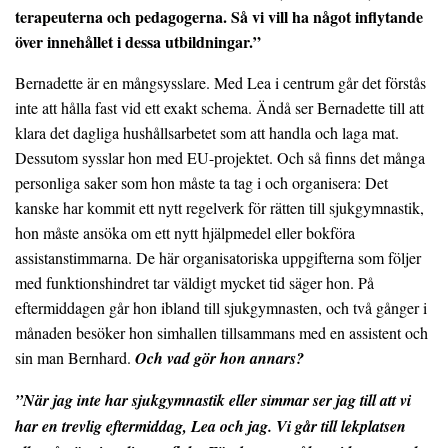
terapeuterna och pedagogerna. Så vi vill ha något inflytande
över innehållet i dessa utbildningar.”
Bernadette är en mångsysslare. Med Lea i centrum går det förstås
inte att hålla fast vid ett exakt schema. Ändå ser Bernadette till att
klara det dagliga hushållsarbetet som att handla och laga mat.
Dessutom sysslar hon med EU-projektet. Och så finns det många
personliga saker som hon måste ta tag i och organisera: Det
kanske har kommit ett nytt regelverk för rätten till sjukgymnastik,
hon måste ansöka om ett nytt hjälpmedel eller bokföra
assistanstimmarna. De här organisatoriska uppgifterna som följer
med funktionshindret tar väldigt mycket tid säger hon. På
eftermiddagen går hon ibland till sjukgymnasten, och två gånger i
månaden besöker hon simhallen tillsammans med en assistent och
sin man Bernhard.
Och vad gör hon annars?
”När jag inte har sjukgymnastik eller simmar ser jag till att vi
har en trevlig eftermiddag, Lea och jag. Vi går till lekplatsen