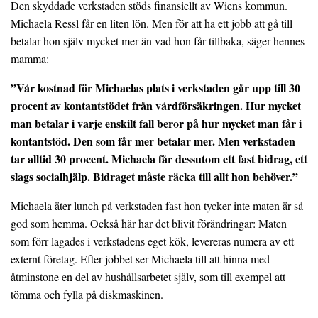
Den skyddade verkstaden stöds finansiellt av Wiens kommun.
Michaela Ressl får en liten lön. Men för att ha ett jobb att gå till
betalar hon själv mycket mer än vad hon får tillbaka, säger hennes
mamma:
”Vår kostnad för Michaelas plats i verkstaden går upp till 30
procent av kontantstödet från vårdförsäkringen. Hur mycket
man betalar i varje enskilt fall beror på hur mycket man får i
kontantstöd. Den som får mer betalar mer. Men verkstaden
tar alltid 30 procent. Michaela får dessutom ett fast bidrag, ett
slags socialhjälp. Bidraget måste räcka till allt hon behöver.”
Michaela äter lunch på verkstaden fast hon tycker inte maten är så
god som hemma. Också här har det blivit förändringar: Maten
som förr lagades i verkstadens eget kök, levereras numera av ett
externt företag. Efter jobbet ser Michaela till att hinna med
åtminstone en del av hushållsarbetet själv, som till exempel att
tömma och fylla på diskmaskinen.