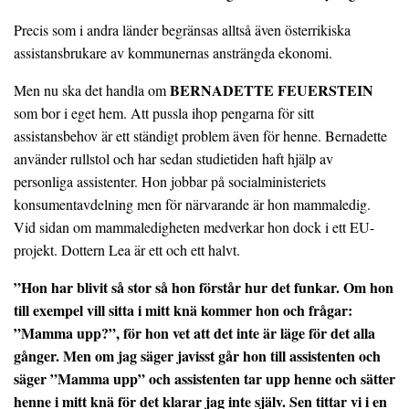
Precis som i andra länder begränsas alltså även österrikiska
assistansbrukare av kommunernas ansträngda ekonomi.
BERNADETTE FEUERSTEIN
Men nu ska det handla om
som bor i eget hem. Att pussla ihop pengarna för sitt
assistansbehov är ett ständigt problem även för henne. Bernadette
använder rullstol och har sedan studietiden haft hjälp av
personliga assistenter. Hon jobbar på socialministeriets
konsumentavdelning men för närvarande är hon mammaledig.
Vid sidan om mammaledigheten medverkar hon dock i ett EU-
projekt. Dottern Lea är ett och ett halvt.
”Hon har blivit så stor så hon förstår hur det funkar. Om hon
till exempel vill sitta i mitt knä kommer hon och frågar:
”Mamma upp?”, för hon vet att det inte är läge för det alla
gånger. Men om jag säger javisst går hon till assistenten och
säger ”Mamma upp” och assistenten tar upp henne och sätter
henne i mitt knä för det klarar jag inte själv. Sen tittar vi i en