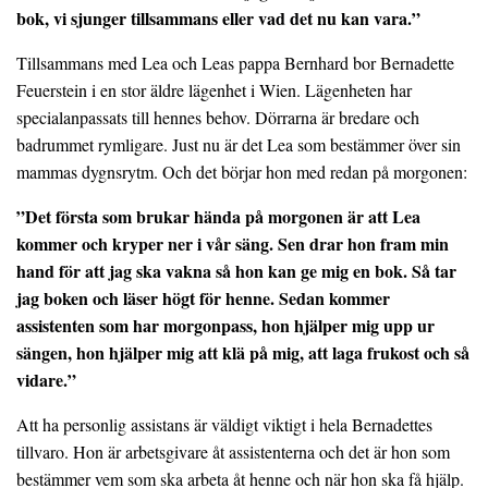
bok, vi sjunger tillsammans eller vad det nu kan vara.”
Tillsammans med Lea och Leas pappa Bernhard bor Bernadette
Feuerstein i en stor äldre lägenhet i Wien. Lägenheten har
specialanpassats till hennes behov. Dörrarna är bredare och
badrummet rymligare. Just nu är det Lea som bestämmer över sin
mammas dygnsrytm. Och det börjar hon med redan på morgonen:
”Det första som brukar hända på morgonen är att Lea
kommer och kryper ner i vår säng. Sen drar hon fram min
hand för att jag ska vakna så hon kan ge mig en bok. Så tar
jag boken och läser högt för henne. Sedan kommer
assistenten som har morgonpass, hon hjälper mig upp ur
sängen, hon hjälper mig att klä på mig, att laga frukost och så
vidare.”
Att ha personlig assistans är väldigt viktigt i hela Bernadettes
tillvaro. Hon är arbetsgivare åt assistenterna och det är hon som
bestämmer vem som ska arbeta åt henne och när hon ska få hjälp.