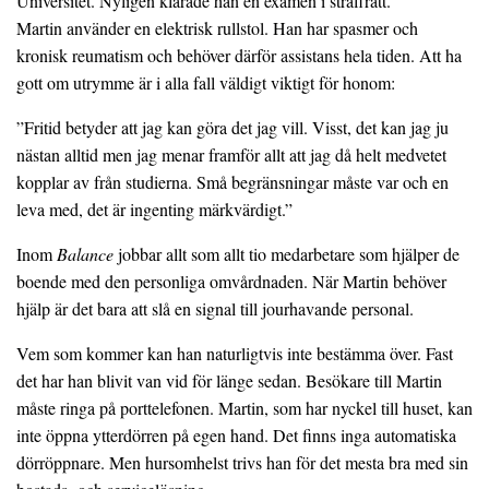
Universitet. Nyligen klarade han en examen i straffrätt.
Martin använder en elektrisk rullstol. Han har spasmer och
kronisk reumatism och behöver därför assistans hela tiden. Att ha
gott om utrymme är i alla fall väldigt viktigt för honom:
”Fritid betyder att jag kan göra det jag vill. Visst, det kan jag ju
nästan alltid men jag menar framför allt att jag då helt medvetet
kopplar av från studierna. Små begränsningar måste var och en
leva med, det är ingenting märkvärdigt.”
Inom
Balance
jobbar allt som allt tio medarbetare som hjälper de
boende med den personliga omvårdnaden. När Martin behöver
hjälp är det bara att slå en signal till jourhavande personal.
Vem som kommer kan han naturligtvis inte bestämma över. Fast
det har han blivit van vid för länge sedan. Besökare till Martin
måste ringa på porttelefonen. Martin, som har nyckel till huset, kan
inte öppna ytterdörren på egen hand. Det finns inga automatiska
dörröppnare. Men hursomhelst trivs han för det mesta bra med sin