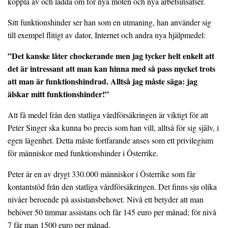
koppla av och ladda om för nya möten och nya arbetsinsatser.
Sitt funktionshinder ser han som en utmaning, han använder sig
till exempel flitigt av dator, Internet och andra nya hjälpmedel:
”Det kanske låter chockerande men jag tycker helt enkelt att
det är intressant att man kan hinna med så pass mycket trots
att man är funktionshindrad. Alltså jag måste säga: jag
älskar mitt funktionshinder!”
Att få medel från den statliga vårdförsäkringen är viktigt för att
Peter Singer ska kunna bo precis som han vill, alltså för sig själv, i
egen lägenhet. Detta måste fortfarande anses som ett privilegium
för människor med funktionshinder i Österrike.
Peter är en av drygt 330.000 människor i Österrike som får
kontantstöd från den statliga vårdförsäkringen. Det finns sju olika
nivåer beroende på assistansbehovet. Nivå ett betyder att man
behöver 50 timmar assistans och får 145 euro per månad; för nivå
7 får man 1500 euro per månad.