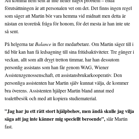
Att komma hem sent är inte heller något problem – enda
förutsättningen är att personalen vet om det. Det finns ingen regel
som säger att Martin bör vara hemma vid midnatt men detta är
nästan en teoretisk fråga för honom, för det mesta är han inte ute
så sent.
På helgerna tar
Balance
in fler medarbetare. Om Martin säger till i
tid blir kan han få ledsagning till sina fritidsaktiviteter. Tre gånger i
veckan, allt som allt drygt tretton timmar, har han dessutom
personlig assistans som han får genom WAG, Wiener
Assistenzgenossenschaft, ett assistansbrukarkooperativ. Den
personliga assistenten har Martin själv kunnat välja, de kommer
bra överens. Assistenten hjälper Martin bland annat med
toalettbesök och med att kopiera studiematerial.
”Jag har ju ett rätt stort hjälpbehov, men ändå skulle jag vilja
säga att jag inte känner mig speciellt beroende”,
slår Martin
fast.