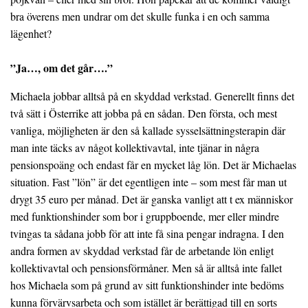
bra överens men undrar om det skulle funka i en och samma
lägenhet?
”Ja…, om det går….”
Michaela jobbar alltså på en skyddad verkstad. Generellt finns det
två sätt i Österrike att jobba på en sådan. Den första, och mest
vanliga, möjligheten är den så kallade sysselsättningsterapin där
man inte täcks av något kollektivavtal, inte tjänar in några
pensionspoäng och endast får en mycket låg lön. Det är Michaelas
situation. Fast ”lön” är det egentligen inte – som mest får man ut
drygt 35 euro per månad. Det är ganska vanligt att t ex människor
med funktionshinder som bor i gruppboende, mer eller mindre
tvingas ta sådana jobb för att inte få sina pengar indragna. I den
andra formen av skyddad verkstad får de arbetande lön enligt
kollektivavtal och pensionsförmåner. Men så är alltså inte fallet
hos Michaela som på grund av sitt funktionshinder inte bedöms
kunna förvärvsarbeta och som istället är berättigad till en sorts