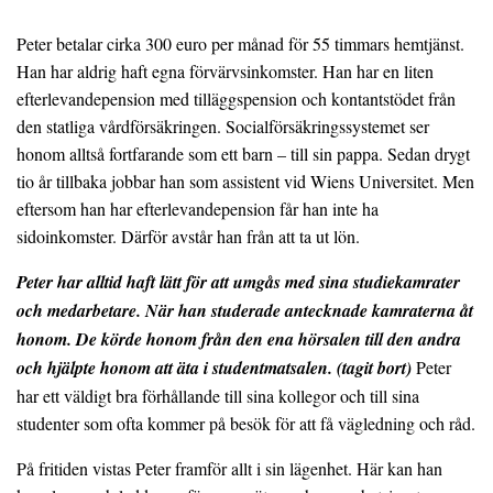
Peter betalar cirka 300 euro per månad för 55 timmars hemtjänst.
Han har aldrig haft egna förvärvsinkomster. Han har en liten
efterlevandepension med tilläggspension och kontantstödet från
den statliga vårdförsäkringen. Socialförsäkringssystemet ser
honom alltså fortfarande som ett barn – till sin pappa. Sedan drygt
tio år tillbaka jobbar han som assistent vid Wiens Universitet. Men
eftersom han har efterlevandepension får han inte ha
sidoinkomster. Därför avstår han från att ta ut lön.
Peter har alltid haft lätt för att umgås med sina studiekamrater
och medarbetare. När han studerade antecknade kamraterna åt
honom. De körde honom från den ena hörsalen till den andra
och hjälpte honom att äta i studentmatsalen. (tagit bort)
Peter
har ett väldigt bra förhållande till sina kollegor och till sina
studenter som ofta kommer på besök för att få vägledning och råd.
På fritiden vistas Peter framför allt i sin lägenhet. Här kan han