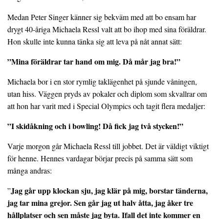
Medan Peter Singer känner sig bekväm med att bo ensam har
drygt 40-åriga Michaela Ressl valt att bo ihop med sina föräldrar.
Hon skulle inte kunna tänka sig att leva på nåt annat sätt:
”Mina föräldrar tar hand om mig. Då mår jag bra!”
Michaela bor i en stor rymlig taklägenhet på sjunde våningen,
utan hiss. Väggen pryds av pokaler och diplom som skvallrar om
att hon har varit med i Special Olympics och tagit flera medaljer:
”I skidåkning och i bowling! Då fick jag två stycken!”
Varje morgon går Michaela Ressl till jobbet. Det är väldigt viktigt
för henne. Hennes vardagar börjar precis på samma sätt som
många andras:
Jag går upp klockan sju, jag klär på mig, borstar tänderna,
”
jag tar mina grejor. Sen går jag ut halv åtta, jag åker tre
hållplatser och sen måste jag byta. Ifall det inte kommer en