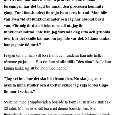
föreningen har det tagit tid innan den processen kommit i
gång. Funktionshindret finns ju bara i ens huvud. Man blir
van även vid ett funktionshinder och jag har absolut blivit
van. För mig är det alldeles normalt att jag är
funktionshindrad, inte kan jag varenda dag sitta och grubbla
över hur det skulle kännas om jag inte var det. Sådana tankar
har jag inte tid med.”
Frågan om hur han vill bo i framtiden funderar han inte heller
närmare på just nu. Fast om han skulle träffa ”den rätta” skulle han
kunna tänka sig att bo ihop med henne.
”Jag vet inte hur det ska bli i framtiden. Nu ska jag snart
avsluta mina studier och därefter skulle jag vilja jobba tjugo
timmar i veckan.”
Systemet med gruppboenden började ta form i Österrike i slutet av
80-talet. Martin trivs rätt bra med denna boendeform. Men här
finns det delade meningar. Andra personer med funktionshindrade