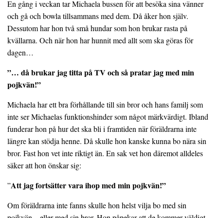
En gång i veckan tar Michaela bussen för att besöka sina vänner
och gå och bowla tillsammans med dem. Då åker hon själv.
Dessutom har hon två små hundar som hon brukar rasta på
kvällarna. Och när hon har hunnit med allt som ska göras för
dagen…
”… då brukar jag titta på TV och så pratar jag med min
pojkvän!”
Michaela har ett bra förhållande till sin bror och hans familj som
inte ser Michaelas funktionshinder som något märkvärdigt. Ibland
funderar hon på hur det ska bli i framtiden när föräldrarna inte
längre kan stödja henne. Då skulle hon kanske kunna bo nära sin
bror. Fast hon vet inte riktigt än. En sak vet hon däremot alldeles
säker att hon önskar sig:
Att jag fortsätter vara ihop med min pojkvän!”
”
Om föräldrarna inte fanns skulle hon helst vilja bo med sin
pojkvän – eller med sin bror. Hon påpekar att de kommer väldigt