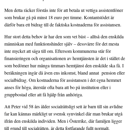
Men detta räcker förstås inte för att betala ut vettiga assistentlöner
som brukar gå på minst 18 euro per timme. Kontantstödet är
därför bara ett bidrag till de faktiska kostnaderna för assistansen.
Hur stort detta behov är har den som vet bäst – alltså den enskilda
människan med funktionshinder själv – dessvärre för det mesta
inte mycket att säga till om. Eftersom kommunerna står för
finansieringen och organisationen av hemtjänsten är det i stället de
som bedömer hur många timmars hemtjänst den enskilde ska få. I
beräkningen ingår då även ens inkomst, bland annat pension eller
socialbidrag. Om kostnaderna för assistansen i det egna hemmet
anses för höga, återstår ofta bara att bo på institution eller i
gruppbostad eller att få hjälp från anhöriga.
Att Peter vid 58 års ålder socialrättsligt sett är barn till sin avlidne
far kan kännas märkligt ur svensk synvinkel där man brukar utgå
ifrån den enskilda individen. Men i Österrike, där familjen ligger
till grund till socialrätten, är detta fortfarande fullt normalt.