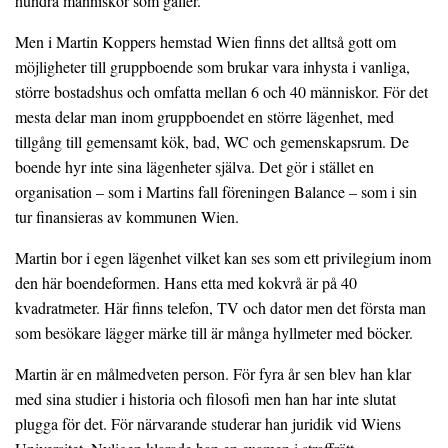
hundra människor som gäller.
Men i Martin Koppers hemstad Wien finns det alltså gott om
möjligheter till gruppboende som brukar vara inhysta i vanliga,
större bostadshus och omfatta mellan 6 och 40 människor. För det
mesta delar man inom gruppboendet en större lägenhet, med
tillgång till gemensamt kök, bad, WC och gemenskapsrum. De
boende hyr inte sina lägenheter själva. Det gör i stället en
organisation – som i Martins fall föreningen Balance – som i sin
tur finansieras av kommunen Wien.
Martin bor i egen lägenhet vilket kan ses som ett privilegium inom
den här boendeformen. Hans etta med kokvrå är på 40
kvadratmeter. Här finns telefon, TV och dator men det första man
som besökare lägger märke till är många hyllmeter med böcker.
Martin är en målmedveten person. För fyra år sen blev han klar
med sina studier i historia och filosofi men han har inte slutat
plugga för det. För närvarande studerar han juridik vid Wiens