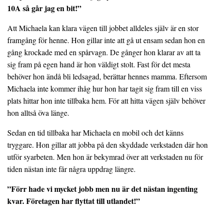
10A så går jag en bit!”
Att Michaela kan klara vägen till jobbet alldeles själv är en stor
framgång för henne. Hon gillar inte att gå ut ensam sedan hon en
gång krockade med en spårvagn. De gånger hon klarar av att ta
sig fram på egen hand är hon väldigt stolt. Fast för det mesta
behöver hon ändå bli ledsagad, berättar hennes mamma. Eftersom
Michaela inte kommer ihåg hur hon har tagit sig fram till en viss
plats hittar hon inte tillbaka hem. För att hitta vägen själv behöver
hon alltså öva länge.
Sedan en tid tillbaka har Michaela en mobil och det känns
tryggare. Hon gillar att jobba på den skyddade verkstaden där hon
utför syarbeten. Men hon är bekymrad över att verkstaden nu för
tiden nästan inte får några uppdrag längre.
”Förr hade vi mycket jobb men nu är det nästan ingenting
kvar. Företagen har flyttat till utlandet!”