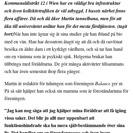
Kommunaldistrikt 12 i Wien har en väldigt bra infrastruktur
och även kollektivtrafiken är väl utbyggd. I husets närhet finns
flera affärer. Då och då åker Martin tunnelbana, men för att
åka till universitetet anlitar han för det mesta färdtjänsten. (tagit
bort)
När han inte ägnar sig åt sina studier går han ibland på bio
med en vän. Han har dessutom åtagit sig att då och då oavlönat
besöka en äldre dam i ett kyrkligt vårdhem, och så tar han hand
om en väninna som är psykiskt sjuk. Helgerna brukar han
tillbringa med föräldrarna. De gör många aktiviteter tillsammans
och har även semestrat ihop flera gånger.
Martin är redaktör för tidningen som föreningen
Balance
ger ut.
På så sätt hjälper han också sin mamma som är föreståndarinna för
föreningen.
”Jag kan nog säga att jag hjälper mina föräldrar att få igång
vissa saker. Det blir ju allt mer uppenbart att
funktionshindrade ska ha mera självbestämmande över sina
liv. Det handlar om en lärandeprocess och även inom