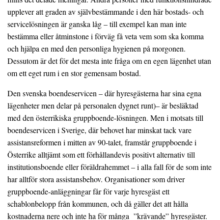
upplever att graden av självbestämmande i den här bostads- och
servicelösningen är ganska låg – till exempel kan man inte
bestämma eller åtminstone i förväg få veta vem som ska komma
och hjälpa en med den personliga hygienen på morgonen.
Dessutom är det för det mesta inte fråga om en egen lägenhet utan
om ett eget rum i en stor gemensam bostad.
Den svenska boendeservicen – där hyresgästerna har sina egna
lägenheter men delar på personalen dygnet runt)– är besläktad
med den österrikiska gruppboende-lösningen. Men i motsats till
boendeservicen i Sverige, där behovet har minskat tack vare
assistansreformen i mitten av 90-talet, framstår gruppboende i
Österrike alltjämt som ett förhållandevis positivt alternativ till
institutionsboende eller föräldrahemmet – i alla fall för de som inte
har alltför stora assistansbehov. Organisationer som driver
gruppboende-anläggningar får för varje hyresgäst ett
schablonbelopp från kommunen, och då gäller det att hålla
kostnaderna nere och inte ha för många ”krävande” hyresgäster.