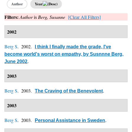
Author
Year
Filters:
Author
is
Berg, Susanne
[Clear All Filters]
2002
Berg S
. 2002.
I think I finally made the grade, I've
become world's worst on empathy, by Susnnne Berg,
June 2002
.
2003
Berg S
. 2003.
The Craving of the Benevolent
.
2003
Berg S
. 2003.
Personal Assistance in Sweden
.