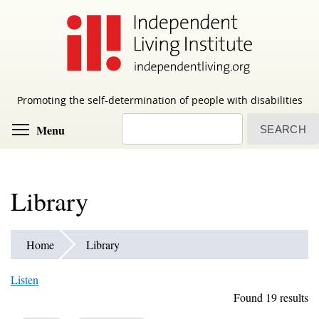
Skip
to
main
content
Promoting the self-determination of people with disabilities
Search
Toggle menu visibility
Menu
Library
Home
Library
Listen
Found 19 results