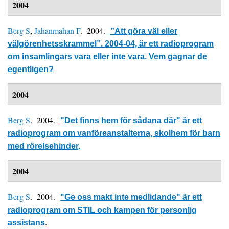
2004
Berg S
,
Jahanmahan F
. 2004.
”Att göra väl eller
välgörenhetsskrammel”. 2004-04, är ett radioprogram
om insamlingars vara eller inte vara. Vem gagnar de
egentligen?
2004
Berg S
. 2004.
"Det finns hem för sådana där" är ett
radioprogram om vanföreanstalterna, skolhem för barn
med rörelsehinder
.
2004
Berg S
. 2004.
"Ge oss makt inte medlidande" är ett
radioprogram om STIL och kampen för personlig
assistans
.