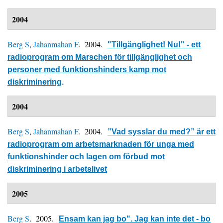
2004
Berg S
,
Jahanmahan F
. 2004.
"Tillgänglighet! Nu!" - ett
radioprogram om Marschen för tillgänglighet och
personer med funktionshinders kamp mot
diskriminering
.
2004
Berg S
,
Jahanmahan F
. 2004.
”Vad sysslar du med?” är ett
radioprogram om arbetsmarknaden för unga med
funktionshinder och lagen om förbud mot
diskriminering i arbetslivet
2005
Berg S
. 2005.
Ensam kan jag bo". Jag kan inte det - bo