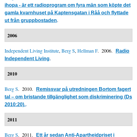
ihopa - är ett radioprogram om fyra män som köpte det
gamla kvarnhuset på Kaptensgatan i Råå och flyttade
ut från gruppbostaden
.
2006
Independent Living Institute
,
Berg S
,
Hellman F
. 2006.
Radio
Independent Living
.
2010
Berg S
. 2010.
Remissvar på utredningen Bortom fagert
tal – om bristande tillgänglighet som diskriminering (Ds
2010:20).
.
2011
Berg S
. 2011.
Ett år sedan Anti-Apartheidpriset i