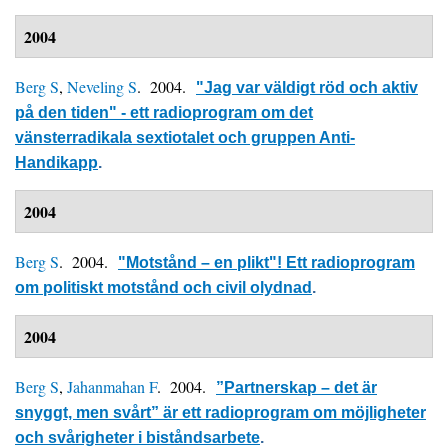
2004
Berg S
,
Neveling S
. 2004.
"Jag var väldigt röd och aktiv
på den tiden" - ett radioprogram om det
vänsterradikala sextiotalet och gruppen Anti-
Handikapp
.
2004
Berg S
. 2004.
"Motstånd – en plikt"! Ett radioprogram
om politiskt motstånd och civil olydnad
.
2004
Berg S
,
Jahanmahan F
. 2004.
”Partnerskap – det är
snyggt, men svårt” är ett radioprogram om möjligheter
och svårigheter i biståndsarbete
.