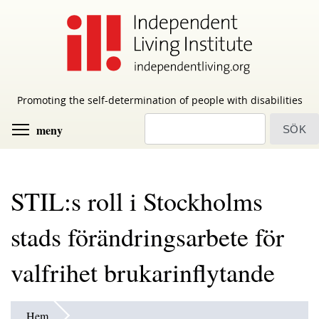
Skip
to
main
content
Promoting the self-determination of people with disabilities
sök
Toggle menu visibility
meny
STIL:s roll i Stockholms
stads förändringsarbete för
valfrihet brukarinflytande
Hem